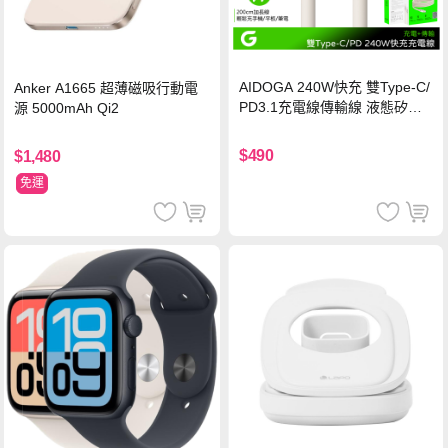
AIDOGA 240W快充 雙Type-C/
Anker A1665 超薄磁吸行動電
PD3.1充電線傳輸線 液態矽膠
源 5000mAh Qi2
硅膠 2M 支援iPhone17/安卓/手
機/平板/筆電
$490
$1,480
免運