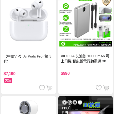
AIDOGA 艾迪伽 10000mAh 可
【中華VIP】AirPods Pro (第 3
上飛機 智能斷電行動電源 38.5
代)
Wh PD雙向快充充電線 鈦銀 台
灣BSMI/中國CCC/歐美CE/FCC
$990
$7,190
認證
免運