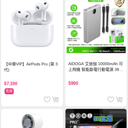
AIDOGA 艾迪伽 10000mAh 可
【中華VIP】AirPods Pro (第 3
上飛機 智能斷電行動電源 38.5
代)
Wh PD雙向快充充電線 鈦銀 台
灣BSMI/中國CCC/歐美CE/FCC
$990
$7,190
認證
免運