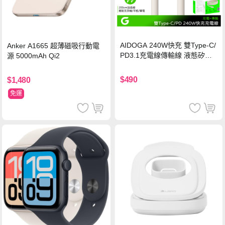
AIDOGA 240W快充 雙Type-C/
Anker A1665 超薄磁吸行動電
PD3.1充電線傳輸線 液態矽膠
源 5000mAh Qi2
硅膠 2M 支援iPhone17/安卓/手
機/平板/筆電
$490
$1,480
免運