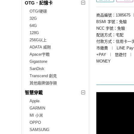
OTG．記憶卡
OTG/硬碟
商品編號：1385675
32G
BSMI 字號：免驗
64G
NCC 字號：免驗
128G
配送方式：宅配
256G以上
付款方式：信用卡一
ADATA 威剛
市繳費
︱
LINE Pa
Apacer宇瞻
+PAY
︱
悠遊付
︱
MONEY
Gigastone
SanDisk
Transcend 創見
其他廠牌儲存類
智慧穿戴
Apple
GARMIN
MI 小米
OPPO
SAMSUNG