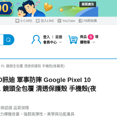
展開廣告
S-CARE
加入LINE
YouTube
FB粉絲團
商品
項
登入
︱
註冊
0
購物車
會員中心
 Pro XL 鏡頭全包覆 清透保護殼 手機殼(夜幕黑)
D訊迪 軍事防摔 Google Pixel 10
XL 鏡頭全包覆 清透保護殼 手機殼(夜
防摔認證 品質保障
力裸機背蓋，強韌高彈性，美學與功能兼具