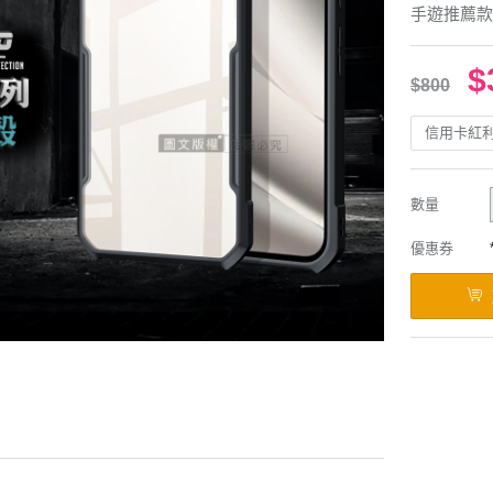
手遊推薦款
$
$800
信用卡紅
數量
優惠券