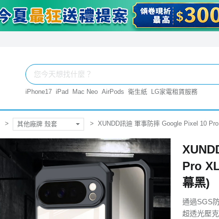
iPhone17
iPad
Mac Neo
AirPods
衛生紙
LG家電租賃服務
XUNDD訊迪 軍事防摔 Google Pixel 10
其他廠牌 殼套
XUND
Pro 
幕黑)
通過SGS
超透光壓克