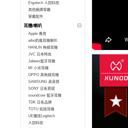
Ergotech 人因科技
其他廠牌穿戴
穿戴配件
耳機/喇叭
Apple 專用
aibo鈞嵐耳機喇叭
HANLIN 無線耳機
JVC 日本時尚
Jabees藍牙耳機
MI 小米耳機
OPPO 真無線耳機
SAMSUNG 高音質
SONY 日系質感
soundcore 藍牙耳機
TDK 日系品牌
TOTU 拓途耳機
UE羅技Logitech
人因科技