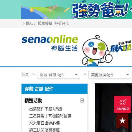
下載App
服務據點
神揚保代
首頁
穿戴 音訊 配件
其他廠牌配件
穿戴 音訊 配件
精選活動
出清配件下殺1折起
三星穿戴｜耳機限時優惠
炎炎夏日出遊必備
週三快閃優惠專區