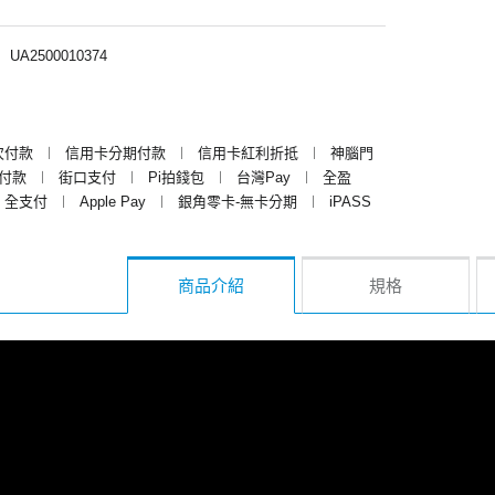
︱
UA2500010374
次付款
︱
信用卡分期付款
︱
信用卡紅利折抵
︱
神腦門
y付款
︱
街口支付
︱
Pi拍錢包
︱
台灣Pay
︱
全盈
全支付
︱
Apple Pay
︱
銀角零卡-無卡分期
︱
iPASS
商品介紹
規格