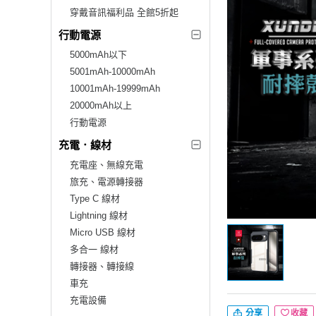
穿戴音訊福利品 全館5折起
行動電源
5000mAh以下
5001mAh-10000mAh
10001mAh-19999mAh
20000mAh以上
行動電源
充電．線材
充電座、無線充電
旅充、電源轉接器
Type C 線材
Lightning 線材
Micro USB 線材
多合一 線材
轉接器、轉接線
車充
充電設備
分享
收藏