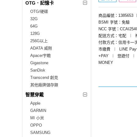
OTG．記憶卡
OTG/硬碟
商品編號：1385653
32G
BSMI 字號：免驗
64G
NCC 字號：CCAI254G
128G
配送方式：宅配
︱
256G以上
付款方式：信用卡一
ADATA 威剛
市繳費
︱
LINE Pa
Apacer宇瞻
+PAY
︱
悠遊付
︱
MONEY
Gigastone
SanDisk
Transcend 創見
其他廠牌儲存類
智慧穿戴
Apple
GARMIN
MI 小米
OPPO
SAMSUNG