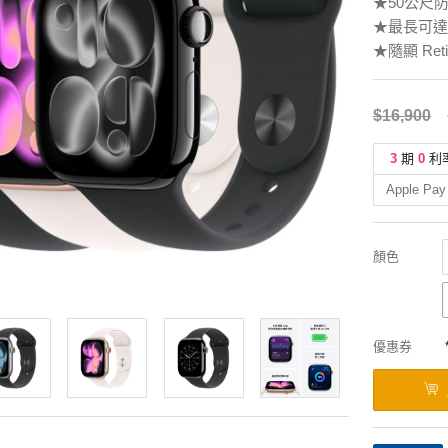
★50公尺
★最長可達
★隨顯 Ret
$16,900
3
期
0
利
Apple Pay
顏色
優惠券