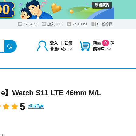
展開廣告
S-CARE
加入LINE
YouTube
FB粉絲團
商品
項
登入
︱
註冊
0
購物車
會員中心
e】Watch S11 LTE 46mm M/L
5
2則評論