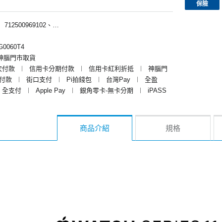
保險
︱
712500969102、712500962102、712500960102
0060T4
神腦門市取貨
次付款
︱
信用卡分期付款
︱
信用卡紅利折抵
︱
神腦門
y付款
︱
街口支付
︱
Pi拍錢包
︱
台灣Pay
︱
全盈
全支付
︱
Apple Pay
︱
銀角零卡-無卡分期
︱
iPASS
商品介紹
規格