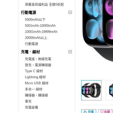
穿戴音訊福利品 全館5折起
行動電源
5000mAh以下
5001mAh-10000mAh
10001mAh-19999mAh
20000mAh以上
行動電源
充電．線材
充電座、無線充電
旅充、電源轉接器
Type C 線材
Lightning 線材
Micro USB 線材
多合一 線材
轉接器、轉接線
車充
充電設備
分享
收藏