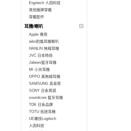
Ergotech 人因科技
其他廠牌穿戴
穿戴配件
耳機/喇叭
Apple 專用
aibo鈞嵐耳機喇叭
HANLIN 無線耳機
JVC 日本時尚
Jabees藍牙耳機
MI 小米耳機
OPPO 真無線耳機
SAMSUNG 高音質
SONY 日系質感
soundcore 藍牙耳機
TDK 日系品牌
TOTU 拓途耳機
UE羅技Logitech
人因科技