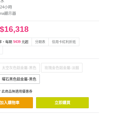
防水
24小時
ina顯示器
$16,318
率，每期
5439
元起
分期表
信用卡紅利折抵
太空灰色鋁金屬-黑色
玫瑰金色鋁金屬-淡胭
曜石黑色鋁金屬-黑色
* 此商品無適用優惠券
加入購物車
立即購買