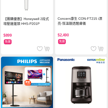
Concern康生 CON-FT215 i漂
【團購優惠】Honeywell 2段式
亮-恆溫靚透醒膚儀
增壓蓮蓬頭 HHS-P201P
$2,490
$899
免運
免運