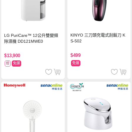
KINYO 三刀頭充電式刮鬍刀 K
LG PuriCare™ 12公升雙變頻
S-502
除濕機 DD121MWE0
$499
$13,900
免運
贈
免運