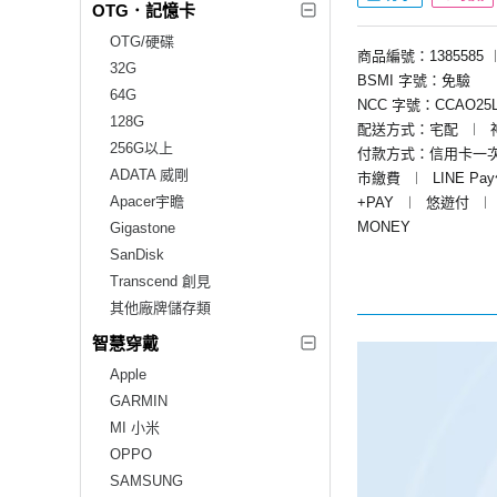
OTG．記憶卡
OTG/硬碟
商品編號：1385585
32G
BSMI 字號：免驗
64G
NCC 字號：CCAO25L
128G
配送方式：宅配
︱
256G以上
付款方式：信用卡一
ADATA 威剛
市繳費
︱
LINE Pa
Apacer宇瞻
+PAY
︱
悠遊付
︱
MONEY
Gigastone
SanDisk
Transcend 創見
其他廠牌儲存類
智慧穿戴
Apple
GARMIN
MI 小米
OPPO
SAMSUNG