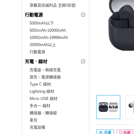
穿戴音訊福利品 全館5折起
行動電源
5000mAh以下
5001mAh-10000mAh
10001mAh-19999mAh
20000mAh以上
行動電源
充電．線材
充電座、無線充電
旅充、電源轉接器
Type C 線材
Lightning 線材
Micro USB 線材
多合一 線材
轉接器、轉接線
車充
充電設備
分享
收藏