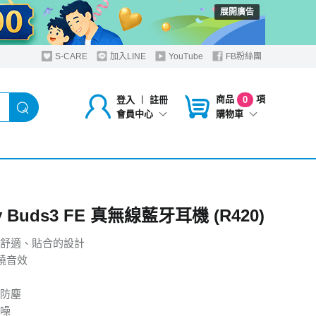
展開廣告
S-CARE
加入LINE
YouTube
FB粉絲團
商品
項
登入
︱
註冊
0
購物車
會員中心
y Buds3 FE 真無線藍牙耳機 (R420)
舒適、貼合的設計
環繞音效
水防塵
噪