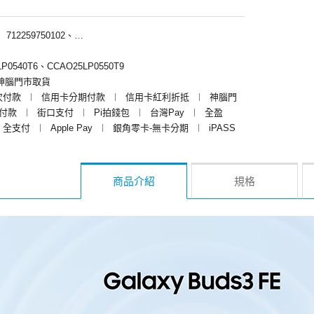
︱
712259750102、712259758102
P0540T6、CCAO25LP0550T9
神腦門市取貨
次付款
︱
信用卡分期付款
︱
信用卡紅利折抵
︱
神腦門
y付款
︱
街口支付
︱
Pi拍錢包
︱
台灣Pay
︱
全盈
全支付
︱
Apple Pay
︱
銀角零卡-無卡分期
︱
iPASS
商品介紹
規格