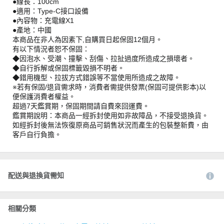
●線長：100cm
●適用：Type-C接口設備
●內容物：充電線X1
●產地：中國
本商品在非人為因素下,自購買日起保固12個月。
有以下情況者恕不保固：
◆因泡水、受潮、撞擊、刮傷、拉扯過度所造成之損壞者。
◆自行拆解或保固標籤毀損不明者。
◆錯用機型、拉拔方式錯誤等不當使用所造成之故障。
※若有保固/退貨需求時，消費者需提供發票(保固可提供影本)以
便保護消費者權益。
超過7天鑑賞期，保固期間請自費來回運費。
鑑賞期說明：本商品一經拆封使用如非故障品，不接受退換貨。
如經拆封後無法恢復原商品可銷售狀況而產生的包裝整新費，由
客戶自行負擔。
配送與退換貨需知
相關分類