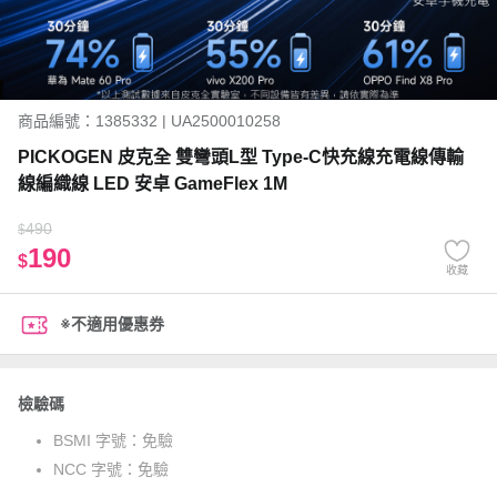
商品編號：1385332 | UA2500010258
PICKOGEN 皮克全 雙彎頭L型 Type-C快充線充電線傳輸
線編織線 LED 安卓 GameFlex 1M
490
$
190
$
收藏
※不適用優惠券
檢驗碼
BSMI 字號：
免驗
NCC 字號：
免驗