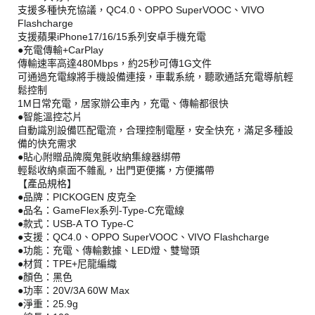
支援多種快充協議，QC4.0、OPPO SuperVOOC、VIVO
Flashcharge
支援蘋果iPhone17/16/15系列安卓手機充電
●充電傳輸+CarPlay
傳輸速率高達480Mbps，約25秒可傳1G文件
可通過充電線將手機設備連接，車載系統，聽歌通話充電導航輕
鬆控制
1M日常充電，居家辦公車內，充電、傳輸都很快
●智能溫控芯片
自動識別設備匹配電流，合理控制電壓，安全快充，滿足多種設
備的快充需求
●貼心附贈品牌魔鬼氈收納集線器綁帶
輕鬆收納桌面不雜亂，出門更便攜，方便攜帶
【產品規格】
●品牌：PICKOGEN 皮克全
●品名：GameFlex系列-Type-C充電線
●款式：USB-A TO Type-C
●支援：QC4.0、OPPO SuperVOOC、VIVO Flashcharge
●功能：充電、傳輸數據、LED燈、雙彎頭
●材質：TPE+尼龍編織
●顏色：黑色
●功率：20V/3A 60W Max
●淨重：25.9g