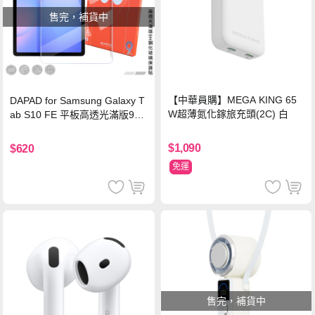
售完，補貨中
【中華員購】MEGA KING 65
DAPAD for Samsung Galaxy T
W超薄氮化鎵旅充頭(2C) 白
ab S10 FE 平板高透光滿版9H
鋼化玻璃保護貼
$1,090
$620
免運
售完，補貨中