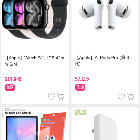
【Apple】AirPods Pro (第 3
【Apple】Watch S11 LTE 42m
代)
m S/M
$7,115
$14,946
免運
免運