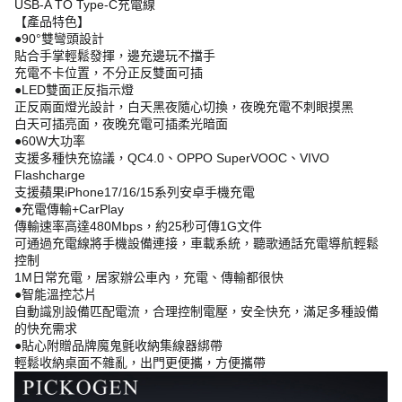
USB-A TO Type-C充電線
【產品特色】
●90°雙彎頭設計
貼合手掌輕鬆發揮，邊充邊玩不擋手
充電不卡位置，不分正反雙面可插
●LED雙面正反指示燈
正反兩面燈光設計，白天黑夜隨心切換，夜晚充電不刺眼摸黑
白天可插亮面，夜晚充電可插柔光暗面
●60W大功率
支援多種快充協議，QC4.0、OPPO SuperVOOC、VIVO
Flashcharge
支援蘋果iPhone17/16/15系列安卓手機充電
●充電傳輸+CarPlay
傳輸速率高達480Mbps，約25秒可傳1G文件
可通過充電線將手機設備連接，車載系統，聽歌通話充電導航輕鬆
控制
1M日常充電，居家辦公車內，充電、傳輸都很快
●智能溫控芯片
自動識別設備匹配電流，合理控制電壓，安全快充，滿足多種設備
的快充需求
●貼心附贈品牌魔鬼氈收納集線器綁帶
輕鬆收納桌面不雜亂，出門更便攜，方便攜帶