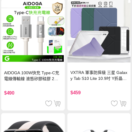
VXTRA 軍事防摔級 三星 Galax
AIDOGA 100W快充 Type-C充
y Tab S10 Lite 10.9吋 Y折晶透
電線傳輸線 液態矽膠硅膠 2M
背蓋立架皮套 含筆槽(經典黑)
支援iPhone17/安卓/手機/平板
$459
$490