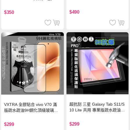
硅膠 2M 支援iPhone17/安卓/手
機/平板/筆電
$490
$350
超抗刮 三星 Galaxy Tab S11/S
VXTRA 全膠貼合 vivo V70 滿
10 Lite 共用 專業版疏水疏油9
版疏水疏油9H鋼化頂級玻璃貼
H鋼化玻璃膜 平板玻璃貼
保護貼(黑)
$299
$299