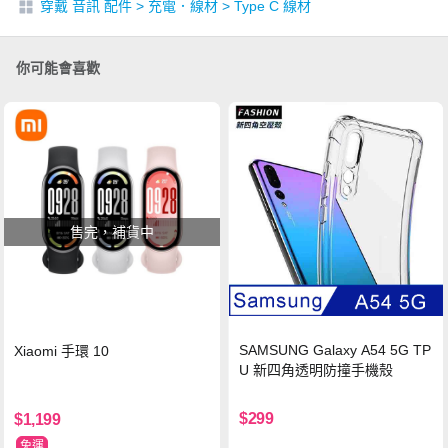
穿戴 音訊 配件
>
充電．線材
>
Type C 線材
你可能會喜歡
售完，補貨中
SAMSUNG Galaxy A54 5G TP
Xiaomi 手環 10
U 新四角透明防撞手機殼
$299
$1,199
免運