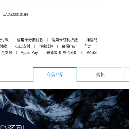
︱
UA2500010184
次付款
︱
信用卡分期付款
︱
信用卡紅利折抵
︱
神腦門
y付款
︱
街口支付
︱
Pi拍錢包
︱
台灣Pay
︱
全盈
全支付
︱
Apple Pay
︱
銀角零卡-無卡分期
︱
iPASS
商品介紹
規格