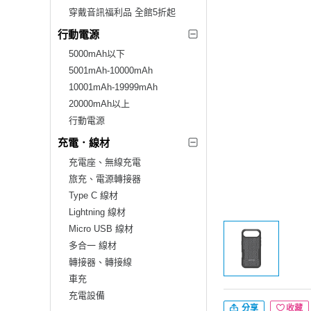
穿戴音訊福利品 全館5折起
行動電源
5000mAh以下
5001mAh-10000mAh
10001mAh-19999mAh
20000mAh以上
行動電源
充電．線材
充電座、無線充電
旅充、電源轉接器
Type C 線材
Lightning 線材
Micro USB 線材
多合一 線材
轉接器、轉接線
車充
充電設備
分享
收藏