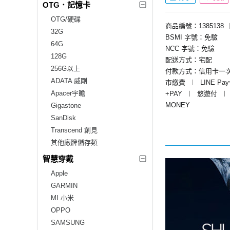
OTG．記憶卡
OTG/硬碟
商品編號：1385138
32G
BSMI 字號：免驗
64G
NCC 字號：免驗
128G
配送方式：宅配
256G以上
付款方式：信用卡一
ADATA 威剛
市繳費
︱
LINE Pa
Apacer宇瞻
+PAY
︱
悠遊付
︱
MONEY
Gigastone
SanDisk
Transcend 創見
其他廠牌儲存類
智慧穿戴
Apple
GARMIN
MI 小米
OPPO
SAMSUNG