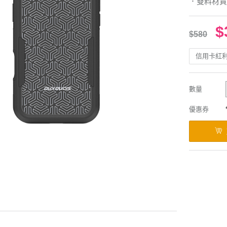
．雙料材質
$
$580
信用卡紅
數量
優惠券