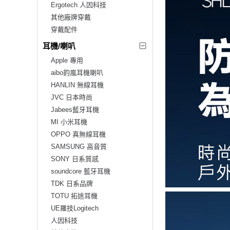
Ergotech 人因科技
其他廠牌穿戴
穿戴配件
耳機/喇叭
Apple 專用
aibo鈞嵐耳機喇叭
HANLIN 無線耳機
JVC 日本時尚
Jabees藍牙耳機
MI 小米耳機
OPPO 真無線耳機
SAMSUNG 高音質
SONY 日系質感
soundcore 藍牙耳機
TDK 日系品牌
TOTU 拓途耳機
UE羅技Logitech
人因科技