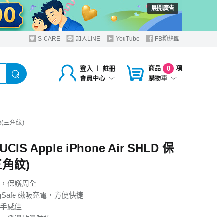
展開廣告
S-CARE
加入LINE
YouTube
FB粉絲團
商品
項
登入
︱
註冊
0
購物車
會員中心
護殼(三角紋)
UCIS Apple iPhone Air SHLD 保
三角紋)
，保護周全
gSafe 磁吸充電，方便快捷
手感佳