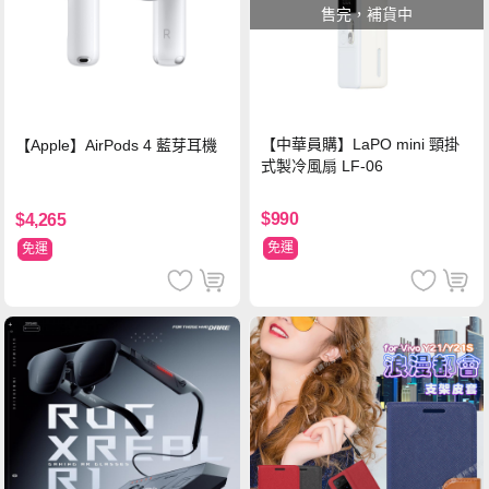
售完，補貨中
【中華員購】LaPO mini 頸掛
【Apple】AirPods 4 藍芽耳機
式製冷風扇 LF-06
$990
$4,265
免運
免運