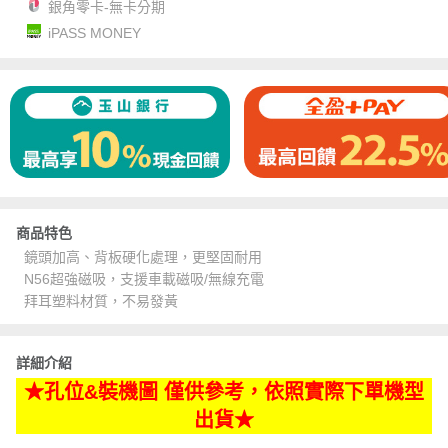
銀角零卡-無卡分期
iPASS MONEY
商品特色
鏡頭加高、背板硬化處理，更堅固耐用
N56超強磁吸，支援車載磁吸/無線充電
拜耳塑料材質，不易發黃
詳細介紹
★孔位&裝機圖 僅供參考，依照實際下單機型
出貨★