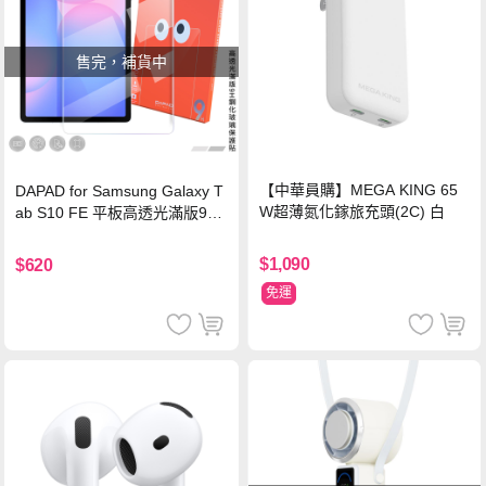
售完，補貨中
【中華員購】MEGA KING 65
DAPAD for Samsung Galaxy T
W超薄氮化鎵旅充頭(2C) 白
ab S10 FE 平板高透光滿版9H
鋼化玻璃保護貼
$1,090
$620
免運