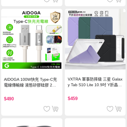
VXTRA 軍事防摔級 三星 Galax
AIDOGA 100W快充 Type-C充
y Tab S10 Lite 10.9吋 Y折晶透
電線傳輸線 液態矽膠硅膠 2M
背蓋立架皮套 含筆槽(經典黑)
支援iPhone17/安卓/手機/平板
$459
$490