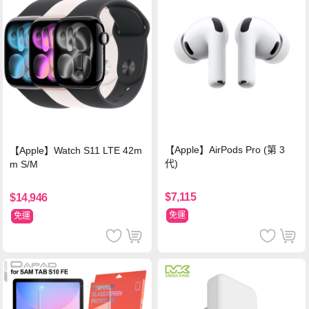
【Apple】AirPods Pro (第 3
【Apple】Watch S11 LTE 42m
代)
m S/M
$7,115
$14,946
免運
免運