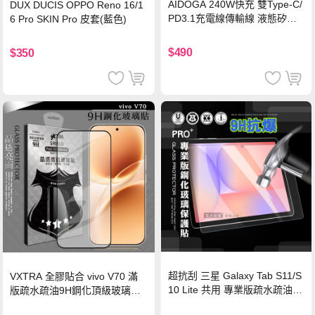
AIDOGA 240W快充 雙Type-C/
DUX DUCIS OPPO Reno 16/1
PD3.1充電線傳輸線 液態矽膠
6 Pro SKIN Pro 皮套(藍色)
硅膠 2M 支援iPhone17/安卓/手
機/平板/筆電
$490
$350
超抗刮 三星 Galaxy Tab S11/S
VXTRA 全膠貼合 vivo V70 滿
10 Lite 共用 專業版疏水疏油9
版疏水疏油9H鋼化頂級玻璃貼
H鋼化玻璃膜 平板玻璃貼
保護貼(黑)