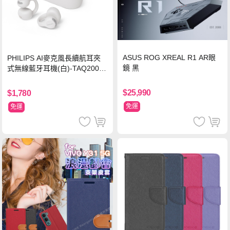
ASUS ROG XREAL R1 AR眼
PHILIPS AI麥克風長續航耳夾
鏡 黑
式無線藍牙耳機(白)-TAQ2000
WT
$25,990
$1,780
免運
免運