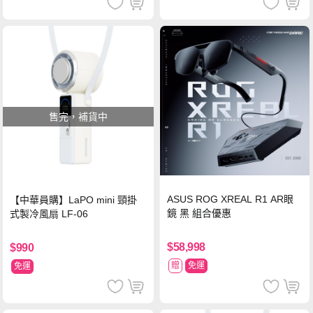
售完，補貨中
ASUS ROG XREAL R1 AR眼
【中華員購】LaPO mini 頸掛
鏡 黑 組合優惠
式製冷風扇 LF-06
$58,998
$990
贈
免運
免運