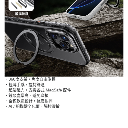
．360度支架，角度自由旋轉
．輕薄手感，握持舒適
．超強磁力，支援各式 MagSafe 配件
．鏡頭處增高，避免磨損
．全包軟邊設計，抗震耐摔
．AI / 相機鍵全包覆，觸控靈敏