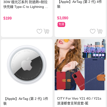
【Apple】AirTag (第 2 代) 4件
30W 極光芯系列 防過熱+耐拉
裝
快充線 Type-C to Lightning 傳
輸充電線(1.2M)黑色
$3,090
$199
免運
CITY For Vivo Y21 4G / Y21s
【Apple】AirTag (第 2 代) 1件
浪漫都會支架皮套-藍
裝