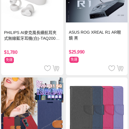
ASUS ROG XREAL R1 AR眼
PHILIPS AI麥克風長續航耳夾
鏡 黑
式無線藍牙耳機(白)-TAQ2000
WT
$25,990
$1,780
免運
免運