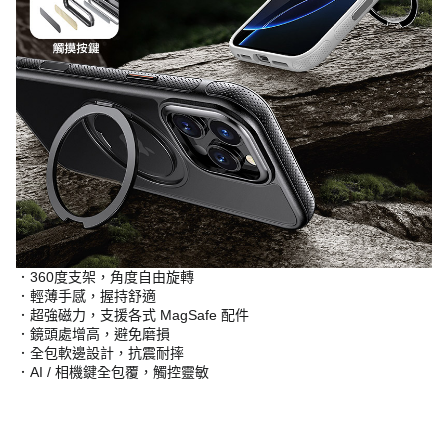
．360度支架，角度自由旋轉
．輕薄手感，握持舒適
．超強磁力，支援各式 MagSafe 配件
．鏡頭處增高，避免磨損
．全包軟邊設計，抗震耐摔
．AI / 相機鍵全包覆，觸控靈敏