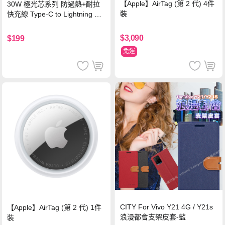
【Apple】AirTag (第 2 代) 4件
30W 極光芯系列 防過熱+耐拉
裝
快充線 Type-C to Lightning 傳
輸充電線(1.2M)黑色
$3,090
$199
免運
CITY For Vivo Y21 4G / Y21s
【Apple】AirTag (第 2 代) 1件
浪漫都會支架皮套-藍
裝