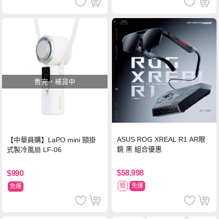
售完，補貨中
ASUS ROG XREAL R1 AR眼
【中華員購】LaPO mini 頸掛
鏡 黑 組合優惠
式製冷風扇 LF-06
$58,998
$990
贈
免運
免運