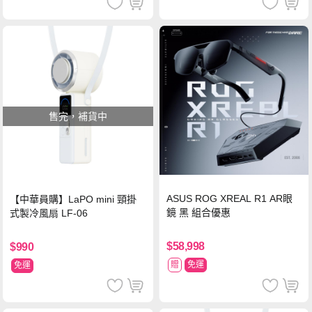
售完，補貨中
ASUS ROG XREAL R1 AR眼
【中華員購】LaPO mini 頸掛
鏡 黑 組合優惠
式製冷風扇 LF-06
$58,998
$990
贈
免運
免運