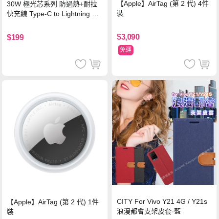
【Apple】AirTag (第 2 代) 4件
30W 極光芯系列 防過熱+耐拉
裝
快充線 Type-C to Lightning 傳
輸充電線(1.2M)黑色
$3,090
$199
免運
CITY For Vivo Y21 4G / Y21s
【Apple】AirTag (第 2 代) 1件
浪漫都會支架皮套-藍
裝