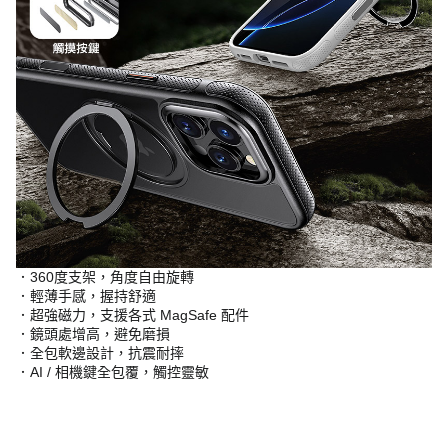
．360度支架，角度自由旋轉
．輕薄手感，握持舒適
．超強磁力，支援各式 MagSafe 配件
．鏡頭處增高，避免磨損
．全包軟邊設計，抗震耐摔
．AI / 相機鍵全包覆，觸控靈敏