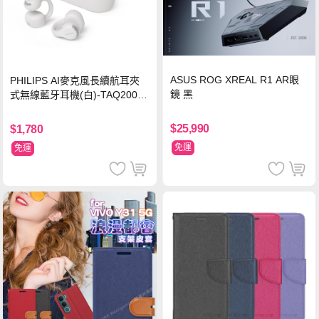
ASUS ROG XREAL R1 AR眼
PHILIPS AI麥克風長續航耳夾
鏡 黑
式無線藍牙耳機(白)-TAQ2000
WT
$25,990
$1,780
免運
免運