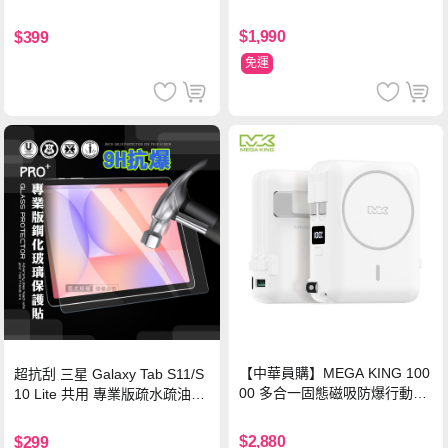
$1,990
$399
免運
【中華員購】MEGA KING 100
超抗刮 三星 Galaxy Tab S11/S
00 多合一固態磁吸防爆行動電
10 Lite 共用 專業版疏水疏油9H
源 冰曜白
鋼化玻璃膜 平板玻璃貼
$2,880
$299