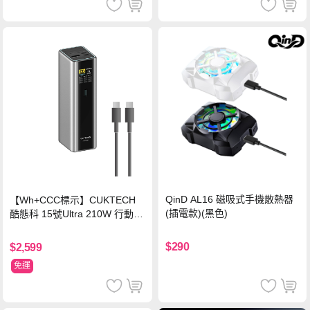
QinD AL16 磁吸式手機散熱器
【Wh+CCC標示】CUKTECH
(插電款)(黑色)
酷態科 15號Ultra 210W 行動電
源 20000mAh (PB200U) -灰色
$290
$2,599
免運