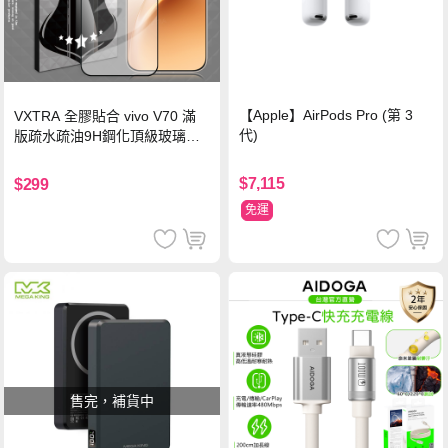
【Apple】AirPods Pro (第 3
VXTRA 全膠貼合 vivo V70 滿
代)
版疏水疏油9H鋼化頂級玻璃貼
保護貼(黑)
$7,115
$299
免運
售完，補貨中