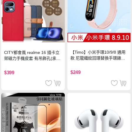
【Timo】小米手環10/9/8 通用
CITY都會風 realme 16 插卡立
款 尼龍織紋回環替換手環錶帶-
架磁力手機皮套 有吊飾孔(承諾
珍珠粉
黑)
$249
$399