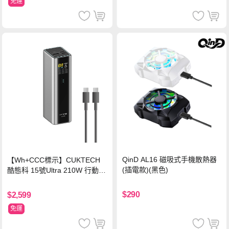
免運
QinD AL16 磁吸式手機散熱器
【Wh+CCC標示】CUKTECH
(插電款)(黑色)
酷態科 15號Ultra 210W 行動電
源 20000mAh (PB200U) -灰色
$290
$2,599
免運