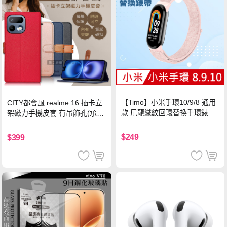
【Timo】小米手環10/9/8 通用
CITY都會風 realme 16 插卡立
款 尼龍織紋回環替換手環錶帶-
架磁力手機皮套 有吊飾孔(承諾
珍珠粉
黑)
$249
$399