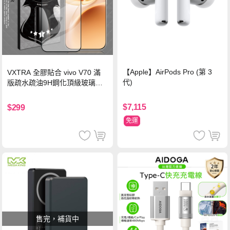
【Apple】AirPods Pro (第 3
VXTRA 全膠貼合 vivo V70 滿
代)
版疏水疏油9H鋼化頂級玻璃貼
保護貼(黑)
$7,115
$299
免運
售完，補貨中