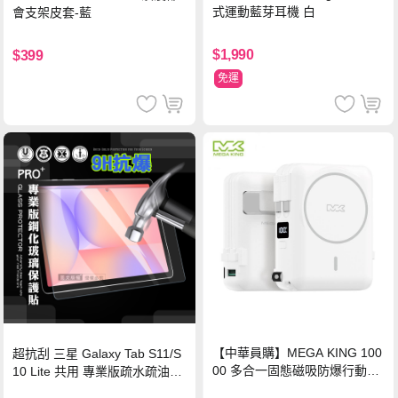
式運動藍芽耳機 白
會支架皮套-藍
$1,990
$399
免運
【中華員購】MEGA KING 100
超抗刮 三星 Galaxy Tab S11/S
00 多合一固態磁吸防爆行動電
10 Lite 共用 專業版疏水疏油9H
源 冰曜白
鋼化玻璃膜 平板玻璃貼