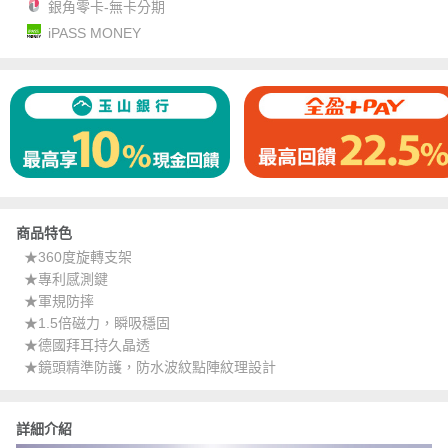
銀角零卡-無卡分期
iPASS MONEY
商品特色
★360度旋轉支架
★專利感測鍵
★軍規防摔
★1.5倍磁力，瞬吸穩固
★德國拜耳持久晶透
★鏡頭精準防護，防水波紋點陣紋理設計
詳細介紹