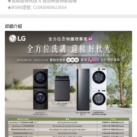
★直驅變頻馬達 & 雙迴轉變頻壓縮機
★BSMI證號: CI3A306062J554
詳細介紹