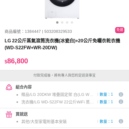
免運
商品編號：1384447 | 503208329533
LG 22公斤蒸氣滾筒洗衣機(冰瓷白)+20公斤免曬衣乾衣機
(WD-S22FW+WR-20DW)
86,800
$
付款完成後，將有專人與您約定送貨事宜
組合內容
贈品/LG 20DKW 堆疊固定架 白(LG WR-20DW免曬衣機專用)
數量：1
洗衣機/LG WD-S22FW 22公斤WiFi 蒸洗脫 滾筒洗衣機 典雅白
數量：1
買就送
其他/大型家電附基本安裝
數量：1