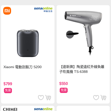
【達新牌】陶瓷遠紅外線負離
Xiaomi 電動刮鬍刀 S200
子吹風機 TS-6388
$550
$799
免運
免運