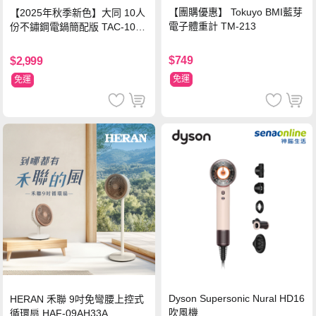
【團購優惠】 Tokuyo BMI藍芽
【2025年秋季新色】大同 10人
電子體重計 TM-213
份不鏽鋼電鍋簡配版 TAC-10L-
MCRL 莓果紅
$749
$2,999
免運
免運
Dyson Supersonic Nural HD16
HERAN 禾聯 9吋免彎腰上控式
吹風機
循環扇 HAF-09AH33A