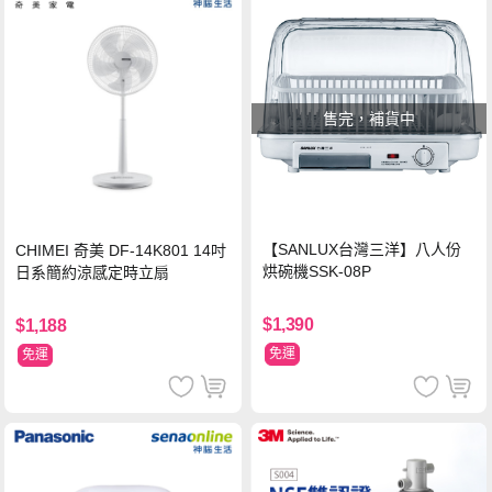
售完，補貨中
【SANLUX台灣三洋】八人份
CHIMEI 奇美 DF-14K801 14吋
烘碗機SSK-08P
日系簡約涼感定時立扇
$1,390
$1,188
免運
免運