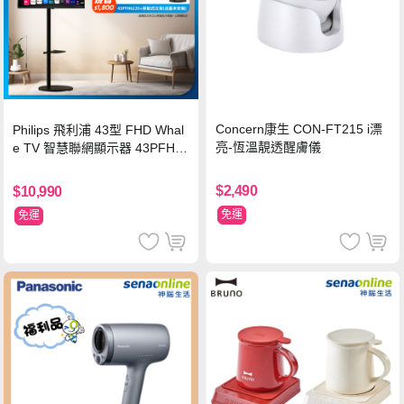
Concern康生 CON-FT215 i漂
Philips 飛利浦 43型 FHD Whal
亮-恆溫靚透醒膚儀
e TV 智慧聯網顯示器 43PFH6
220 ★立架組合(含立架安裝)
$2,490
$10,990
免運
免運