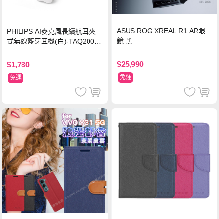
ASUS ROG XREAL R1 AR眼
PHILIPS AI麥克風長續航耳夾
鏡 黑
式無線藍牙耳機(白)-TAQ2000
WT
$25,990
$1,780
免運
免運