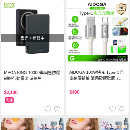
售完，補貨中
AIDOGA 100W快充 Type-C充
MEGA KING 10000準固態防爆
電線傳輸線 液態矽膠硅膠 2M
磁吸行動電源 暗影黑
支援iPhone17/安卓/手機/平板
$490
$2,180
免運