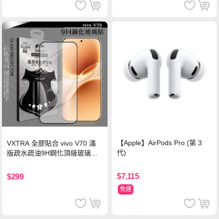
【Apple】AirPods Pro (第 3
VXTRA 全膠貼合 vivo V70 滿
代)
版疏水疏油9H鋼化頂級玻璃貼
保護貼(黑)
$7,115
$299
免運