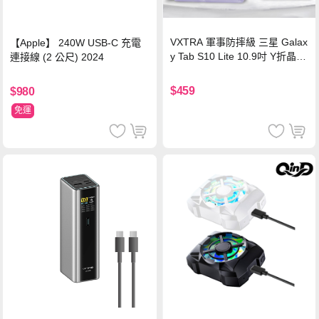
VXTRA 軍事防摔級 三星 Galax
【Apple】 240W USB-C 充電
y Tab S10 Lite 10.9吋 Y折晶透
連接線 (2 公尺) 2024
背蓋立架皮套 含筆槽(經典黑)
$459
$980
免運