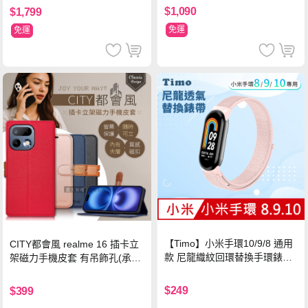
$1,090
$1,799
免運
免運
【Timo】小米手環10/9/8 通用
CITY都會風 realme 16 插卡立
款 尼龍織紋回環替換手環錶帶-
架磁力手機皮套 有吊飾孔(承諾
珍珠粉
黑)
$249
$399