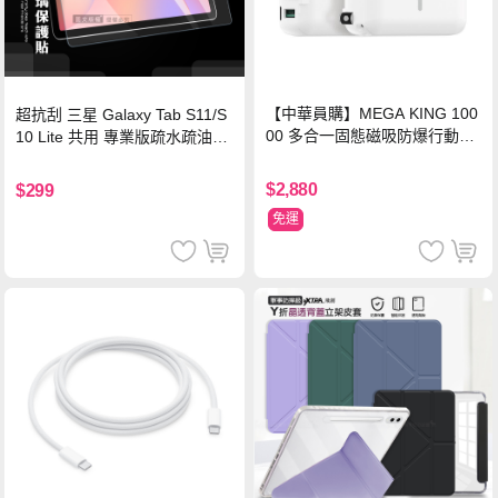
【中華員購】MEGA KING 100
超抗刮 三星 Galaxy Tab S11/S
00 多合一固態磁吸防爆行動電
10 Lite 共用 專業版疏水疏油9H
源 冰曜白
鋼化玻璃膜 平板玻璃貼
$2,880
$299
免運