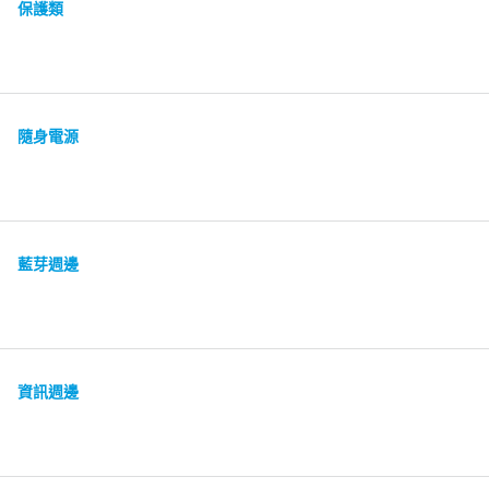
保護類
隨身電源
藍芽週邊
資訊週邊