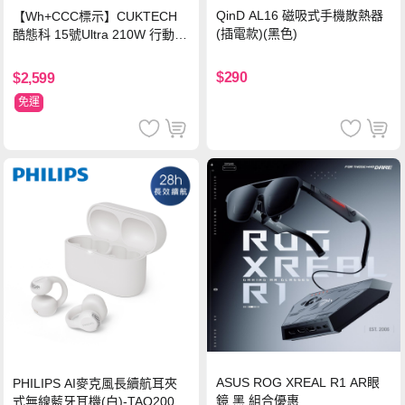
QinD AL16 磁吸式手機散熱器
【Wh+CCC標示】CUKTECH
(插電款)(黑色)
酷態科 15號Ultra 210W 行動電
源 20000mAh (PB200U) -灰色
$290
$2,599
免運
ASUS ROG XREAL R1 AR眼
PHILIPS AI麥克風長續航耳夾
鏡 黑 組合優惠
式無線藍牙耳機(白)-TAQ2000