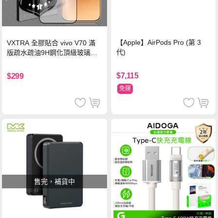
【Apple】AirPods Pro (第 3
VXTRA 全膠貼合 vivo V70 滿
代)
版疏水疏油9H鋼化頂級玻璃貼
保護貼(黑)
$7,115
$299
免運
售完，補貨中