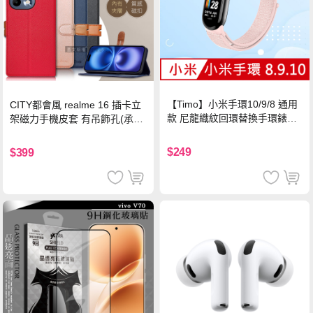
【Timo】小米手環10/9/8 通用
CITY都會風 realme 16 插卡立
款 尼龍織紋回環替換手環錶帶-
架磁力手機皮套 有吊飾孔(承諾
珍珠粉
黑)
$249
$399