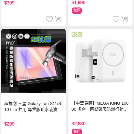
$1,990
$399
免運
【中華員購】MEGA KING 100
超抗刮 三星 Galaxy Tab S11/S
00 多合一固態磁吸防爆行動電
10 Lite 共用 專業版疏水疏油9H
源 冰曜白
鋼化玻璃膜 平板玻璃貼
$2,880
$299
免運