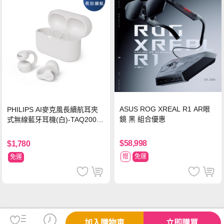
ASUS ROG XREAL R1 AR眼
PHILIPS AI麥克風長續航耳夾
鏡 黑 組合優惠
式無線藍牙耳機(白)-TAQ2000
WT
$58,998
$1,780
贈
免運
免運
加入購物車
立即購買