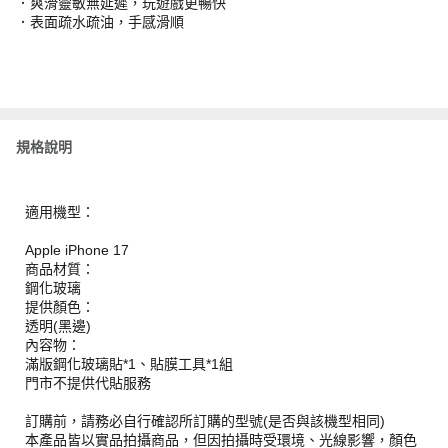
．爽滑靈敏無延遲，玩遊戲更暢快
．表面疏水疏油，手感滑順
規格說明
適用機型：
Apple iPhone 17
商品材質：
鋼化玻璃
提供顏色：
透明(黑邊)
內容物：
滿版鋼化玻璃貼*1、貼膜工具*1組
門市不提供代貼服務
訂購前，請務必自行確認所訂購的型號(是否與該機型相同)
本產品皆以實品拍攝商品，但因拍攝時受環境、光線影響，顏色