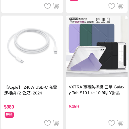
VXTRA 軍事防摔級 三星 Galax
【Apple】 240W USB-C 充電
y Tab S10 Lite 10.9吋 Y折晶透
連接線 (2 公尺) 2024
背蓋立架皮套 含筆槽(經典黑)
$459
$980
免運