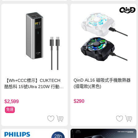
QinD AL16 磁吸式手機散熱器
【Wh+CCC標示】CUKTECH
(插電款)(黑色)
酷態科 15號Ultra 210W 行動電
源 20000mAh (PB200U) -灰色
$290
$2,599
免運