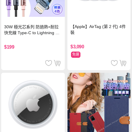
【Apple】AirTag (第 2 代) 4件
30W 極光芯系列 防過熱+耐拉
裝
快充線 Type-C to Lightning 傳
輸充電線(1.2M)黑色
$3,090
$199
免運