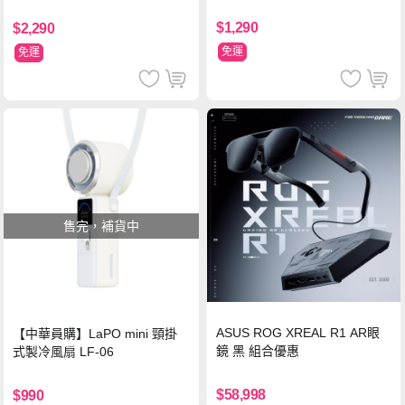
支架 黑
$1,290
$2,290
免運
免運
售完，補貨中
ASUS ROG XREAL R1 AR眼
【中華員購】LaPO mini 頸掛
鏡 黑 組合優惠
式製冷風扇 LF-06
$58,998
$990