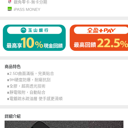
銀角零卡-無卡分期
iPASS MONEY
商品特色
∎2.5D曲面滿版，完美貼合
∎9H硬度防爆，耐磨抗刮
∎全膠，超高透光技術
∎靜電吸附，自動貼合
∎電鍍疏水疏油層 使手感更滑順
詳細介紹