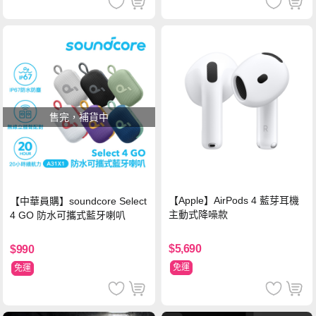
售完，補貨中
【Apple】AirPods 4 藍芽耳機
【中華員購】soundcore Select
主動式降噪款
4 GO 防水可攜式藍牙喇叭
$5,690
$990
免運
免運