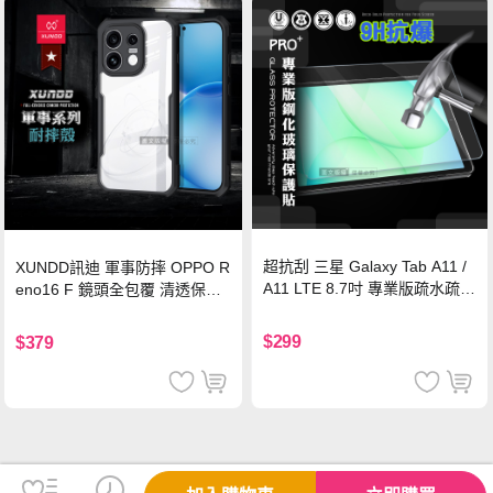
超抗刮 三星 Galaxy Tab A11 /
XUNDD訊迪 軍事防摔 OPPO R
A11 LTE 8.7吋 專業版疏水疏油
eno16 F 鏡頭全包覆 清透保護
9H鋼化玻璃膜 平板玻璃貼
殼 手機殼(夜幕黑)
$299
$379