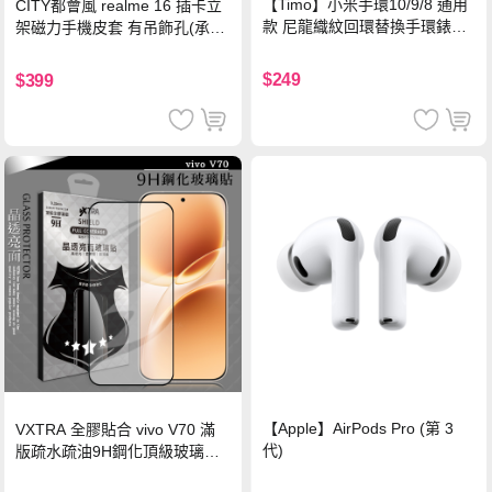
【Timo】小米手環10/9/8 通用
CITY都會風 realme 16 插卡立
款 尼龍織紋回環替換手環錶帶-
架磁力手機皮套 有吊飾孔(承諾
珍珠粉
黑)
$249
$399
【Apple】AirPods Pro (第 3
VXTRA 全膠貼合 vivo V70 滿
代)
版疏水疏油9H鋼化頂級玻璃貼
保護貼(黑)