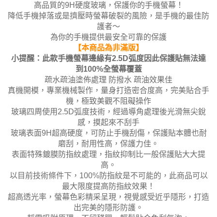
高品質的9H硬度玻璃，保護你的手機螢幕！
降低手機掉落或是擠壓時螢幕破裂的風險，是手機的最佳防
護者～
為你的手機提供最安全可靠的保護
【本商品為非滿版】
小提醒：此款手機螢幕邊緣有2.5D弧度因此保護貼無法達
到100%全螢幕覆蓋
疏水疏油塗佈處理 防撥水 疏油效果佳
真機開模，專業機械製作，量身打造密合度高，完美貼合手
機，極致美觀不阻礙操作
玻璃四周使用2.5D弧度技術，經過導角處理後光滑無尖銳
感，摸起來不刮手
玻璃表面9H超高硬度，可防止手機刮傷，保護貼本體也耐
磨刮，耐用性高，保護力佳。
表面特殊鍍膜防指紋處理，指紋抑制比一般保護貼大大提
高。
以目前技術條件下，100%防指紋是不可能的，此商品可以
最大限度提高防指紋效果！
超高透光率，螢幕色彩精采呈現，視覺感受近乎隱形，打造
出完美的隱形防護。