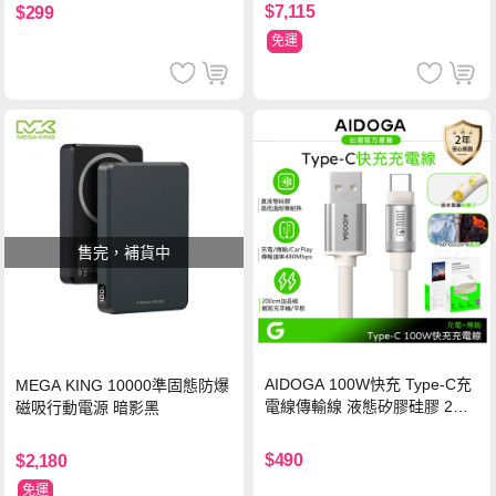
$7,115
$299
免運
售完，補貨中
AIDOGA 100W快充 Type-C充
MEGA KING 10000準固態防爆
電線傳輸線 液態矽膠硅膠 2M
磁吸行動電源 暗影黑
支援iPhone17/安卓/手機/平板
$490
$2,180
免運