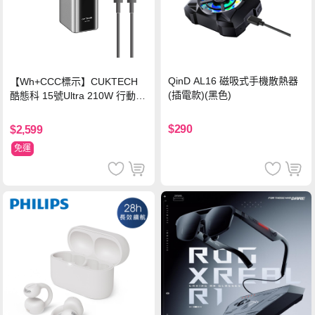
QinD AL16 磁吸式手機散熱器
【Wh+CCC標示】CUKTECH
(插電款)(黑色)
酷態科 15號Ultra 210W 行動電
源 20000mAh (PB200U) -灰色
$290
$2,599
免運