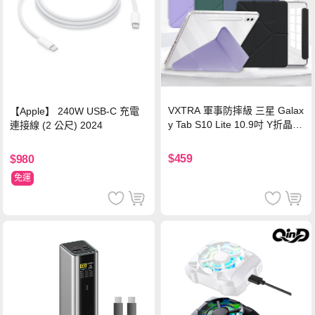
VXTRA 軍事防摔級 三星 Galax
【Apple】 240W USB-C 充電
y Tab S10 Lite 10.9吋 Y折晶透
連接線 (2 公尺) 2024
背蓋立架皮套 含筆槽(經典黑)
$459
$980
免運