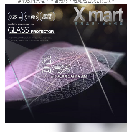
靜電吸附原理，不留殘膠，輕鬆貼合免刮氣泡。