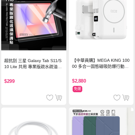
【中華員購】MEGA KING 100
超抗刮 三星 Galaxy Tab S11/S
00 多合一固態磁吸防爆行動電
10 Lite 共用 專業版疏水疏油9H
源 冰曜白
鋼化玻璃膜 平板玻璃貼
$2,880
$299
免運