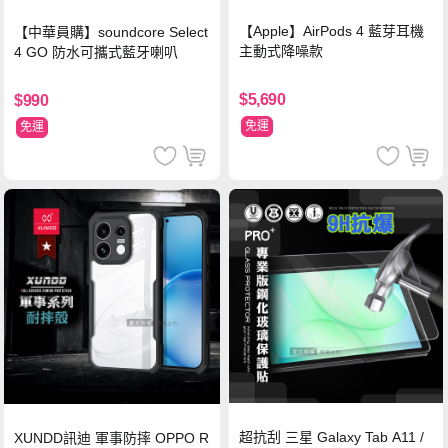
【Apple】AirPods 4 藍芽耳機
【中華員購】soundcore Select
主動式降噪款
4 GO 防水可攜式藍牙喇叭
$5,690
$990
免運
免運
超抗刮 三星 Galaxy Tab A11 /
XUNDD訊迪 軍事防摔 OPPO R