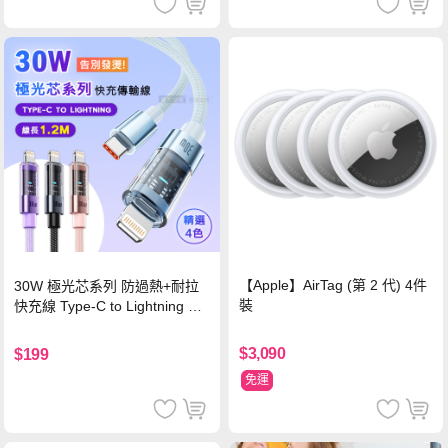
【Apple】AirTag (第 2 代) 4件
30W 極光芯系列 防過熱+耐拉
裝
快充線 Type-C to Lightning 傳
輸充電線(1.2M)黑色
$3,090
$199
免運