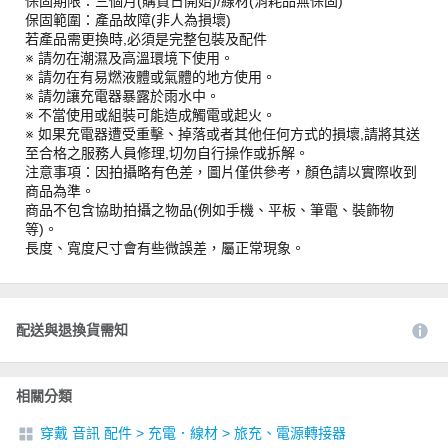
保固期限：三個月(購買日開始)/線材(消耗品無保固)
保固範圍：產品故障(非人為損壞)
若產品需更換時,必須是完整包裝及配件
※ 請勿在潮濕及高溫環境下使用。
※ 請勿在有易燃液體或氣體的地方使用。
※ 請勿讓充電器暴露於雨水中。
※ 不當使用或組裝可能造成觸電或起火。
※ 如果充電器遭受重擊、掉落或者其他任何方式的損壞,請將其送
至合格之服務人員修理,切勿自行操作或拆解。
注意事項：因拍攝略有色差，圖片僅供參考，顏色請以實際收到
商品為準。
商品不包含協助拍攝之物品(例如手機、平板、筆電、裝飾物
等)。
長度、寬度尺寸會有些微誤差，屬正常現象。
配送與退換貨需知
相關分類
穿戴 音訊 配件
>
充電．線材
>
旅充、電源轉接器