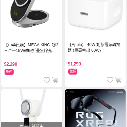
【Apple】 40W 動態電源轉接
【中華員購】MEGA KING Ｑi2
器 (最高輸出 60W)
三合一15W磁吸折疊無線充電
支架 黑
$1,290
$2,290
免運
免運
售完，補貨中