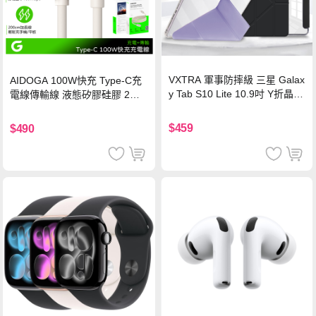
VXTRA 軍事防摔級 三星 Galax
AIDOGA 100W快充 Type-C充
y Tab S10 Lite 10.9吋 Y折晶透
電線傳輸線 液態矽膠硅膠 2M
背蓋立架皮套 含筆槽(經典黑)
支援iPhone17/安卓/手機/平板
$459
$490