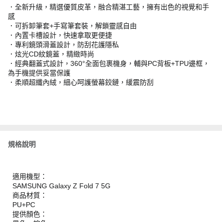
．全新升級，精選優質皮革，融合精湛工藝，擁有出色的視覺和手
感
．可拆卸筆套+手寫筆套裝，解鎖靈感自由
．內置卡槽設計，快速拿取更便捷
．專利鏡頭滑蓋設計，防刮花護隱私
．炫光CD紋鏡蓋，精緻時尚
．經典翻蓋式設計，360°全面包裹機身，輔與PC背板+TPU邊框，
為手機提供妥當保護
．柔順超纖內絨，細心呵護螢幕鉸鏈，緩震防刮
規格說明
適用機型：
SAMSUNG Galaxy Z Fold 7 5G
商品材質：
PU+PC
提供顏色：