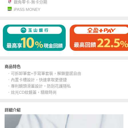
銀角零卡-無卡分期
iPASS MONEY
商品特色
．可拆卸筆套+手寫筆套裝，解鎖靈感自由
．內置卡槽設計，快速拿取更便捷
．專利鏡頭滑蓋設計，防刮花護隱私
．炫光CD紋鏡蓋，精緻時尚
詳細介紹