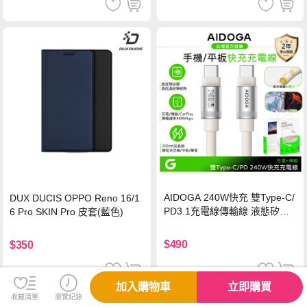
AIDOGA 240W快充 雙Type-C/
DUX DUCIS OPPO Reno 16/1
PD3.1充電線傳輸線 液態矽膠
6 Pro SKIN Pro 皮套(藍色)
硅膠 2M 支援iPhone17/安卓/手
機/平板/筆電
$490
$350
加入購物車
立即購買
收藏清單
瀏覽紀錄