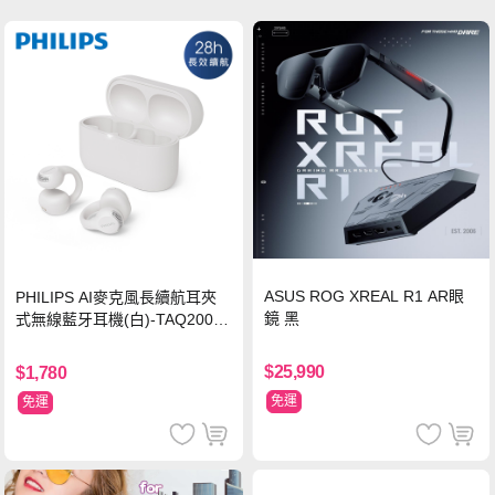
ASUS ROG XREAL R1 AR眼
PHILIPS AI麥克風長續航耳夾
鏡 黑
式無線藍牙耳機(白)-TAQ2000
WT
$25,990
$1,780
免運
免運