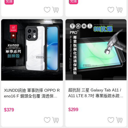
免運
免運
超抗刮 三星 Galaxy Tab A11 /
XUNDD訊迪 軍事防摔 OPPO R
A11 LTE 8.7吋 專業版疏水疏油
eno16 F 鏡頭全包覆 清透保護
9H鋼化玻璃膜 平板玻璃貼
殼 手機殼(夜幕黑)
$299
$379