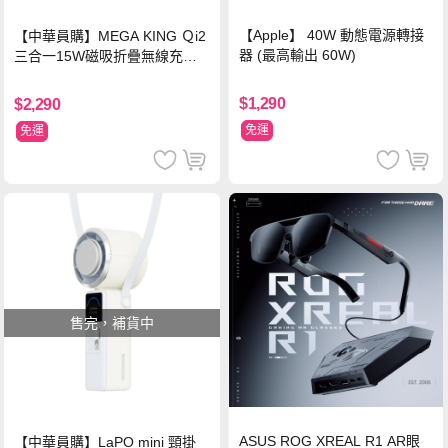
【Apple】 40W 動態電源轉接
【中華員購】MEGA KING Ｑi2
器 (最高輸出 60W)
三合一15W磁吸折疊無線充電
支架 黑
$1,290
$2,290
免運
免運
售完，補貨中
ASUS ROG XREAL R1 AR眼
【中華員購】LaPO mini 頸掛