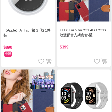
CITY For Vivo Y21 4G / Y21s
【Apple】AirTag (第 2 代) 1件
浪漫都會支架皮套-藍
裝
$399
$890
免運