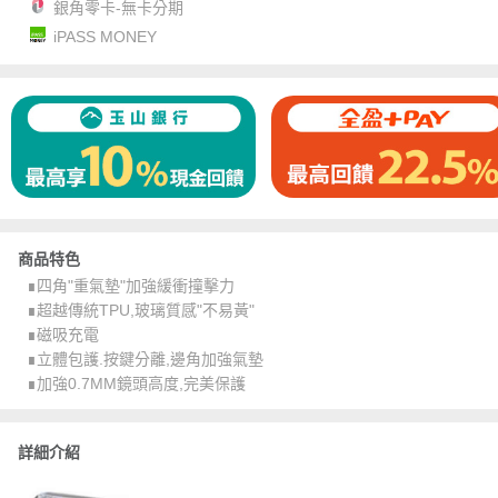
銀角零卡-無卡分期
iPASS MONEY
商品特色
∎四角"重氣墊"加強緩衝撞擊力
∎超越傳統TPU,玻璃質感"不易黃"
∎磁吸充電
∎立體包護.按鍵分離,邊角加強氣墊
∎加強0.7MM鏡頭高度,完美保護
詳細介紹