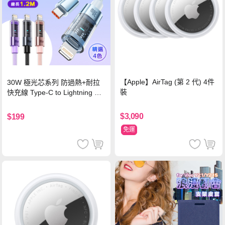
【Apple】AirTag (第 2 代) 4件
30W 極光芯系列 防過熱+耐拉
裝
快充線 Type-C to Lightning 傳
輸充電線(1.2M)黑色
$3,090
$199
免運