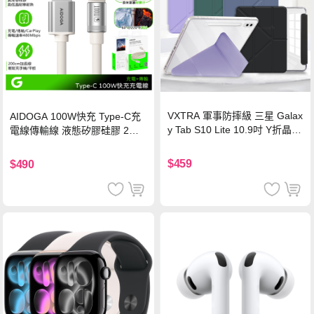
VXTRA 軍事防摔級 三星 Galax
AIDOGA 100W快充 Type-C充
y Tab S10 Lite 10.9吋 Y折晶透
電線傳輸線 液態矽膠硅膠 2M
背蓋立架皮套 含筆槽(經典黑)
支援iPhone17/安卓/手機/平板
$459
$490