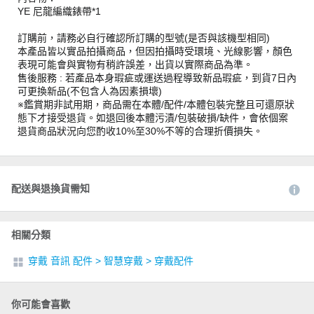
YE 尼龍編織錶帶*1
訂購前，請務必自行確認所訂購的型號(是否與該機型相同)
本產品皆以實品拍攝商品，但因拍攝時受環境、光線影響，顏色
表現可能會與實物有稍許誤差，出貨以實際商品為準。
售後服務 : 若產品本身瑕疵或運送過程導致新品瑕疵，到貨7日內
可更換新品(不包含人為因素損壞)
※鑑賞期非試用期，商品需在本體/配件/本體包裝完整且可還原狀
態下才接受退貨。如退回後本體污漬/包裝破損/缺件，會依個案
退貨商品狀況向您酌收10%至30%不等的合理折價損失。
配送與退換貨需知
相關分類
穿戴 音訊 配件
>
智慧穿戴
>
穿戴配件
你可能會喜歡