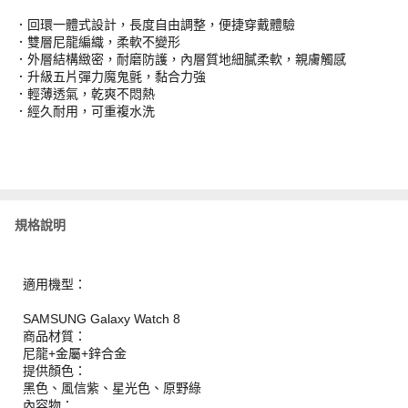
．回環一體式設計，長度自由調整，便捷穿戴體驗
．雙層尼龍編織，柔軟不變形
．外層結構緻密，耐磨防護，內層質地細膩柔軟，親膚觸感
．升級五片彈力魔鬼氈，黏合力強
．輕薄透氣，乾爽不悶熱
．經久耐用，可重複水洗
規格說明
適用機型：
SAMSUNG Galaxy Watch 8
商品材質：
尼龍+金屬+鋅合金
提供顏色：
黑色、風信紫、星光色、原野綠
內容物：