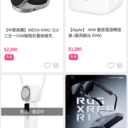
【Apple】 40W 動態電源轉接
【中華員購】MEGA KING Ｑi2
器 (最高輸出 60W)
三合一15W磁吸折疊無線充電
支架 黑
$1,290
$2,290
免運
免運
售完，補貨中