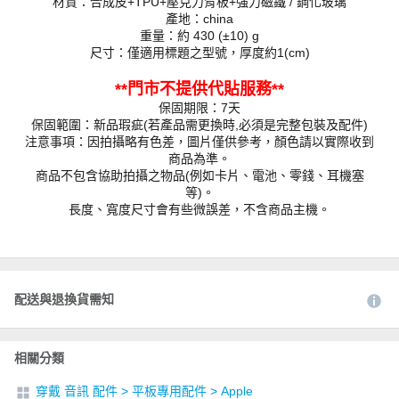
材質：合成皮+TPU+壓克力背板+強力磁鐵 / 鋼化玻璃
產地：china
重量：約 430 (±10) g
尺寸：僅適用標題之型號，厚度約1(cm)
**門市不提供代貼服務**
保固期限：7天
保固範圍：新品瑕疵(若產品需更換時,必須是完整包裝及配件)
注意事項：因拍攝略有色差，圖片僅供參考，顏色請以實際收到
商品為準。
商品不包含協助拍攝之物品(例如卡片、電池、零錢、耳機塞
等)。
長度、寬度尺寸會有些微誤差，不含商品主機。
配送與退換貨需知
相關分類
穿戴 音訊 配件
>
平板專用配件
>
Apple