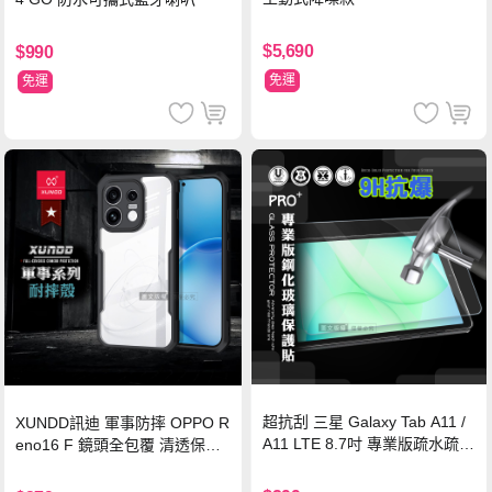
$5,690
$990
免運
免運
超抗刮 三星 Galaxy Tab A11 /
XUNDD訊迪 軍事防摔 OPPO R
A11 LTE 8.7吋 專業版疏水疏油
eno16 F 鏡頭全包覆 清透保護
9H鋼化玻璃膜 平板玻璃貼
殼 手機殼(夜幕黑)