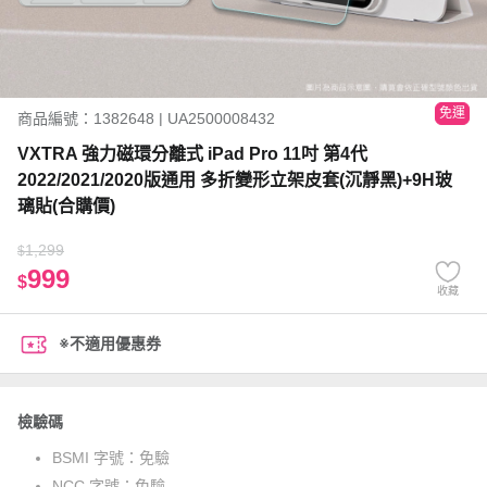
免運
商品編號：1382648 | UA2500008432
VXTRA 強力磁環分離式 iPad Pro 11吋 第4代
2022/2021/2020版通用 多折變形立架皮套(沉靜黑)+9H玻
璃貼(合購價)
1,299
$
999
$
收藏
※不適用優惠券
檢驗碼
BSMI 字號：
免驗
NCC 字號：
免驗