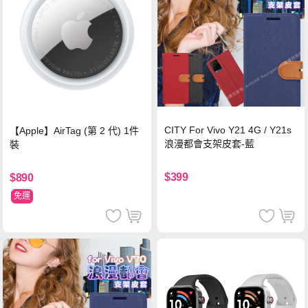
CITY For Vivo Y21 4G / Y21s
【Apple】AirTag (第 2 代) 1件
浪漫都會支架皮套-藍
裝
$399
$890
免運