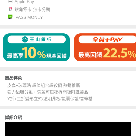
Apple Pay
銀角零卡-無卡分期
iPASS MONEY
商品特色
皮套+玻璃貼 超值組合超殺價 熱銷推薦
強力磁吸分離，背蓋可單獨拆開吸附鐵製品
Y折+三折變形立架/透明背板/氣囊保護/含筆槽
詳細介紹