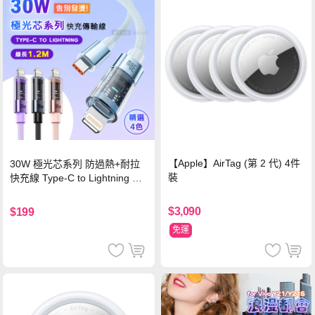
【Apple】AirTag (第 2 代) 4件
30W 極光芯系列 防過熱+耐拉
裝
快充線 Type-C to Lightning 傳
輸充電線(1.2M)黑色
$3,090
$199
免運