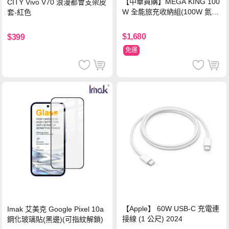
【中華員購】MEGA KING 100
CITY Vivo V70 浪漫都會支架皮
W 全能旅充收納組(100W 氮化
套-紅色
鎵旅充頭 +100W高速充電線附
萬國轉接器)
$1,680
$399
免運
【Apple】 60W USB-C 充電連
Imak 艾美克 Google Pixel 10a
接線 (1 公尺) 2024
鋼化玻璃貼(黑邊)(可指紋解鎖)