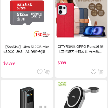
CITY都會風 OPPO Reno16 插
【SanDisk】Ultra 512GB micr
卡立架磁力手機皮套 有吊飾孔
oSDXC UHS-I A1 記憶卡(讀取
(奢華紅)
達150MB/s)
$399
$3,399