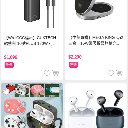
【中華員購】MEGA KING Ｑi2
【Wh+CCC標示】CUKTECH
三合一15W磁吸折疊無線充電
酷態科 10號PLUS 120W 行動
支架 黑
電源 15000mAh (PB150P)-黑
色
$2,290
$1,699
免運
免運