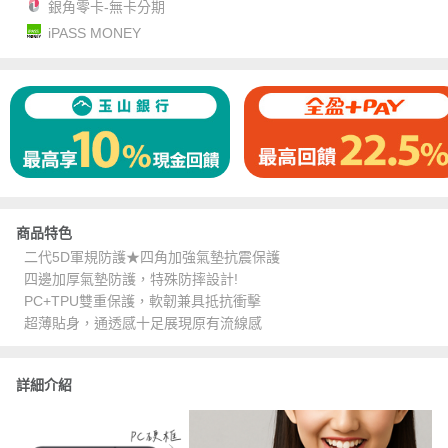
銀角零卡-無卡分期
iPASS MONEY
商品特色
二代5D軍規防護★四角加強氣墊抗震保護
四邊加厚氣墊防護，特殊防摔設計!
PC+TPU雙重保護，軟韌兼具抵抗衝擊
超薄貼身，通透感十足展現原有流線感
詳細介紹