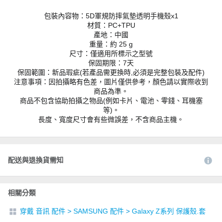
包裝內容物：5D軍規防摔氣墊透明手機殼x1
材質：PC+TPU
產地：中國
重量：約 25 g
尺寸：僅適用所標示之型號
保固期限：7天
保固範圍：新品瑕疵(若產品需更換時,必須是完整包裝及配件)
注意事項：因拍攝略有色差，圖片僅供參考，顏色請以實際收到
商品為準。
商品不包含協助拍攝之物品(例如卡片、電池、零錢、耳機塞
等)。
長度、寬度尺寸會有些微誤差，不含商品主機。
配送與退換貨需知
相關分類
穿戴 音訊 配件
>
SAMSUNG 配件
>
Galaxy Z系列 保護殼.套