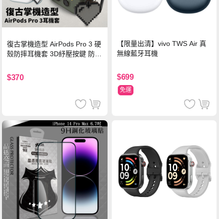
【限量出清】vivo TWS Air 真
復古掌機造型 AirPods Pro 3 硬
無線藍牙耳機
殼防摔耳機套 3D紓壓按鍵 防開
鎖扣 附心形掛勾(懷舊灰)
$699
$370
免運