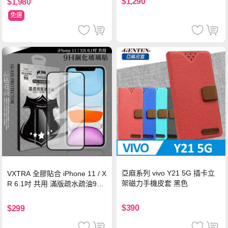
$1,290
$1,980
免運
亞麻系列 vivo Y21 5G 插卡立
VXTRA 全膠貼合 iPhone 11 / X
架磁力手機皮套 黑色
R 6.1吋 共用 滿版疏水疏油9H
鋼化頂級玻璃膜(黑)
$390
$299