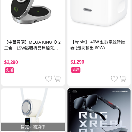
【Apple】 40W 動態電源轉接
【中華員購】MEGA KING Ｑi2
器 (最高輸出 60W)
三合一15W磁吸折疊無線充電
支架 黑
$1,290
$2,290
免運
免運
售完，補貨中