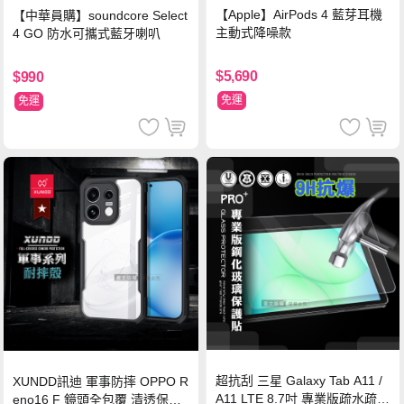
【Apple】AirPods 4 藍芽耳機
【中華員購】soundcore Select
主動式降噪款
4 GO 防水可攜式藍牙喇叭
$5,690
$990
免運
免運
超抗刮 三星 Galaxy Tab A11 /
XUNDD訊迪 軍事防摔 OPPO R
A11 LTE 8.7吋 專業版疏水疏油
eno16 F 鏡頭全包覆 清透保護