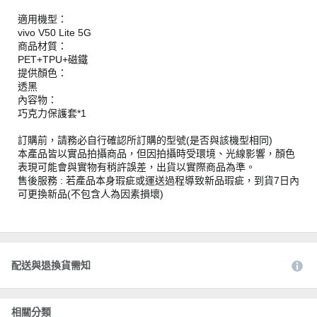
適用機型：
vivo V50 Lite 5G
商品材質：
PET+TPU+磁鐵
提供顏色：
透黑
內容物：
巧克力保護套*1
訂購前，請務必自行確認所訂購的型號(是否與該機型相同)
本產品皆以實品拍攝商品，但因拍攝時受環境、光線影響，顏色
表現可能會與實物有稍許誤差，出貨以實際商品為準。
售後服務 : 若產品本身瑕疵或運送過程導致新品瑕疵，到貨7日內
可更換新品(不包含人為因素損壞)
配送與退換貨需知
相關分類