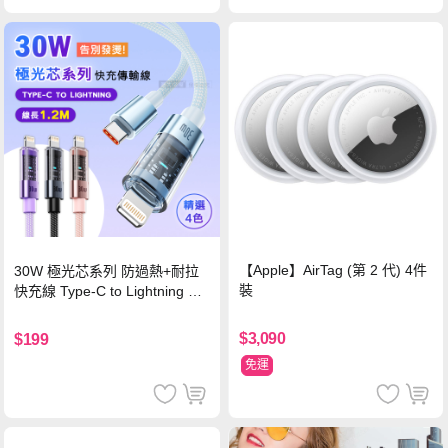
【Apple】AirTag (第 2 代) 4件
30W 極光芯系列 防過熱+耐拉
裝
快充線 Type-C to Lightning 傳
輸充電線(1.2M)黑色
$3,090
$199
免運