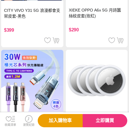
XIEKE OPPO A6x 5G 月詩蠶
CITY VIVO Y31 5G 浪漫都會支
絲紋皮套(玫紅)
架皮套-黑色
$290
$399
加入購物車
立即購買
【Apple】AirTag (第 2 代) 4件
30W 極光芯系列 防過熱+耐拉
收藏清單
瀏覽紀錄
裝
快充線 Type-C to Lightning 傳