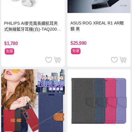
ASUS ROG XREAL R1 AR眼
PHILIPS AI麥克風長續航耳夾
鏡 黑
式無線藍牙耳機(白)-TAQ2000
WT
$25,990
$1,780
免運
免運