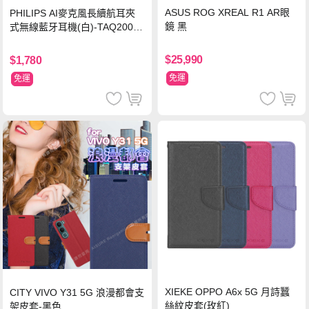
ASUS ROG XREAL R1 AR眼
PHILIPS AI麥克風長續航耳夾
鏡 黑
式無線藍牙耳機(白)-TAQ2000
WT
$25,990
$1,780
免運
免運
XIEKE OPPO A6x 5G 月詩蠶
CITY VIVO Y31 5G 浪漫都會支
絲紋皮套(玫紅)
架皮套-黑色