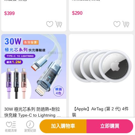
$290
$399
【Apple】AirTag (第 2 代) 4件
30W 極光芯系列 防過熱+耐拉
裝
快充線 Type-C to Lightning 傳
輸充電線(1.2M)黑色
加入購物車
立即購買
$3,090
$199
收藏清單
瀏覽紀錄