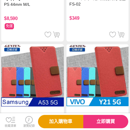
FS-02
PS 44mm M/L
$349
$8,590
免運
亞麻系列 vivo Y21 5G 插卡立
亞麻系列 Samsung Galaxy A5
加入購物車
立即購買
架磁力手機皮套 黑色
3 5G 插卡立架磁力手機皮套 藍
收藏清單
瀏覽紀錄
色