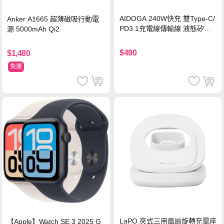
AIDOGA 240W快充 雙Type-C/
Anker A1665 超薄磁吸行動電
PD3.1充電線傳輸線 液態矽膠
源 5000mAh Qi2
硅膠 2M 支援iPhone17/安卓/手
機/平板/筆電
$490
$1,480
免運
LaPO 夾式三用風扇旋轉充電座
【Apple】Watch SE 3 2025 G