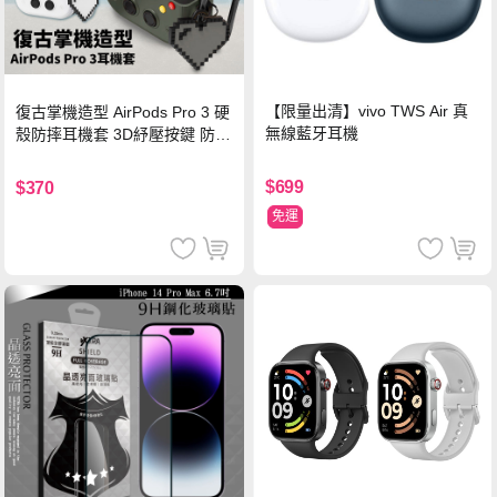
【限量出清】vivo TWS Air 真
復古掌機造型 AirPods Pro 3 硬
無線藍牙耳機
殼防摔耳機套 3D紓壓按鍵 防開
鎖扣 附心形掛勾(懷舊灰)
$699
$370
免運