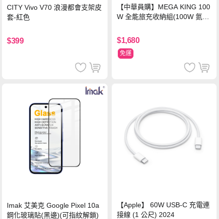
【中華員購】MEGA KING 100
CITY Vivo V70 浪漫都會支架皮
W 全能旅充收納組(100W 氮化
套-紅色
鎵旅充頭 +100W高速充電線附
萬國轉接器)
$1,680
$399
免運
【Apple】 60W USB-C 充電連
Imak 艾美克 Google Pixel 10a
接線 (1 公尺) 2024
鋼化玻璃貼(黑邊)(可指紋解鎖)