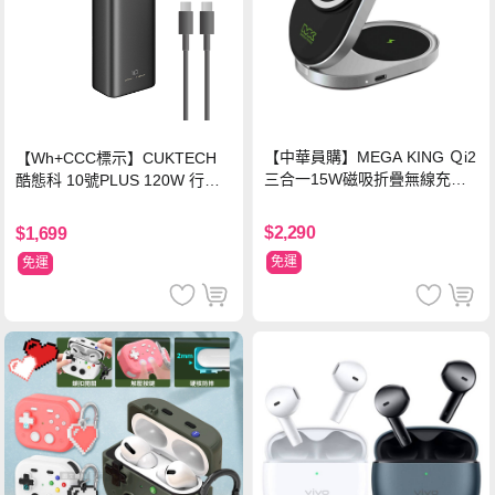
【中華員購】MEGA KING Ｑi2
【Wh+CCC標示】CUKTECH
三合一15W磁吸折疊無線充電
酷態科 10號PLUS 120W 行動
支架 黑
電源 15000mAh (PB150P)-黑
色
$2,290
$1,699
免運
免運