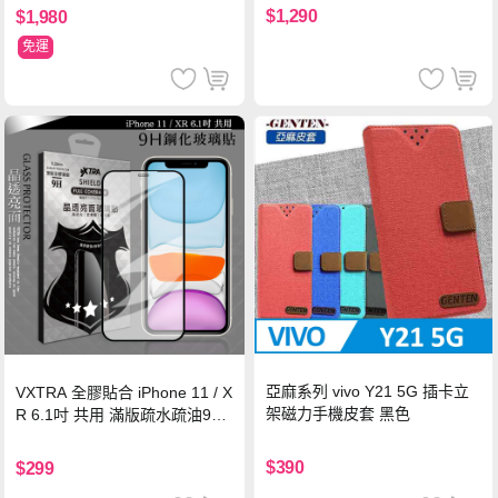
$1,290
$1,980
免運
亞麻系列 vivo Y21 5G 插卡立
VXTRA 全膠貼合 iPhone 11 / X
架磁力手機皮套 黑色
R 6.1吋 共用 滿版疏水疏油9H
鋼化頂級玻璃膜(黑)
$390
$299