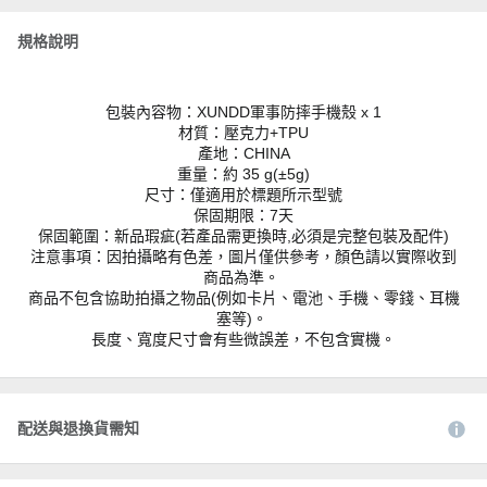
規格說明
包裝內容物：XUNDD軍事防摔手機殼 x 1
材質：壓克力+TPU
產地：CHINA
重量：約 35 g(±5g)
尺寸：僅適用於標題所示型號
保固期限：7天
保固範圍：新品瑕疵(若產品需更換時,必須是完整包裝及配件)
注意事項：因拍攝略有色差，圖片僅供參考，顏色請以實際收到
商品為準。
商品不包含協助拍攝之物品(例如卡片、電池、手機、零錢、耳機
塞等)。
長度、寬度尺寸會有些微誤差，不包含實機。
配送與退換貨需知