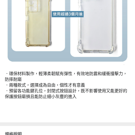
．環保材料製作，輕薄柔韌賦有彈性，有效地防震和緩衝撞擊力，
防摔耐磨
．兩種款式，選擇成為自由，個性才有意義
．預留各功能鍵孔位，封閉式按鈕設計，既不影響使用又能更好的
保護按鈕磨損且能防止細小灰塵的進入
規格說明