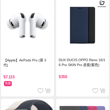
DUX DUCIS OPPO Reno 16/1
【Apple】AirPods Pro (第 3
6 Pro SKIN Pro 皮套(藍色)
代)
$350
$7,115
免運