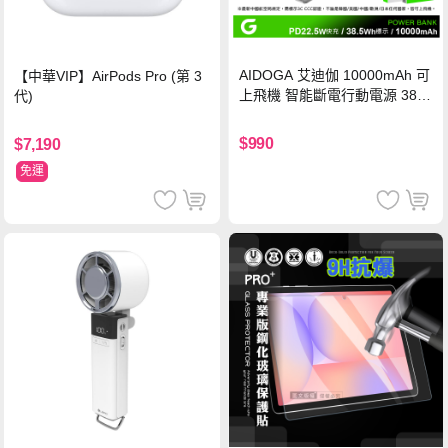
AIDOGA 艾迪伽 10000mAh 可
【中華VIP】AirPods Pro (第 3
上飛機 智能斷電行動電源 38.5
代)
Wh PD雙向快充充電線 鈦銀 台
灣BSMI/中國CCC/歐美CE/FCC
$990
$7,190
認證
免運