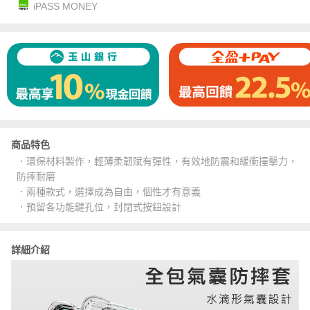
iPASS MONEY
商品特色
．環保材料製作，輕薄柔韌賦有彈性，有效地防震和緩衝撞擊力，
防摔耐磨
．兩種款式，選擇成為自由，個性才有意義
．預留各功能鍵孔位，封閉式按鈕設計
詳細介紹