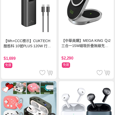
【中華員購】MEGA KING Ｑi2
【Wh+CCC標示】CUKTECH
三合一15W磁吸折疊無線充電
酷態科 10號PLUS 120W 行動
支架 黑
電源 15000mAh (PB150P)-黑
色
$2,290
$1,699
免運
免運