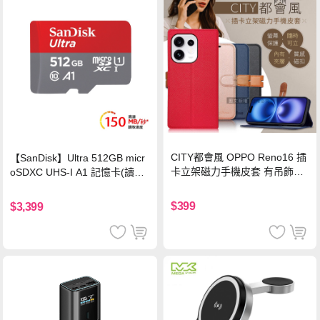
CITY都會風 OPPO Reno16 插
【SanDisk】Ultra 512GB micr
卡立架磁力手機皮套 有吊飾孔
oSDXC UHS-I A1 記憶卡(讀取
(奢華紅)
達150MB/s)
$399
$3,399