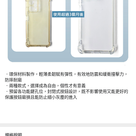
．環保材料製作，輕薄柔韌賦有彈性，有效地防震和緩衝撞擊力，
防摔耐磨
．兩種款式，選擇成為自由，個性才有意義
．預留各功能鍵孔位，封閉式按鈕設計，既不影響使用又能更好的
保護按鈕磨損且能防止細小灰塵的進入
規格說明