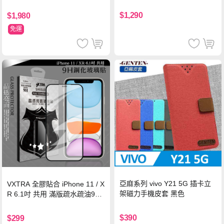
$1,290
$1,980
免運
亞麻系列 vivo Y21 5G 插卡立
VXTRA 全膠貼合 iPhone 11 / X
架磁力手機皮套 黑色
R 6.1吋 共用 滿版疏水疏油9H
鋼化頂級玻璃膜(黑)
$390
$299