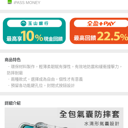
iPASS MONEY
商品特色
．環保材料製作，輕薄柔韌賦有彈性，有效地防震和緩衝撞擊力，
防摔耐磨
．兩種款式，選擇成為自由，個性才有意義
．預留各功能鍵孔位，封閉式按鈕設計
詳細介紹