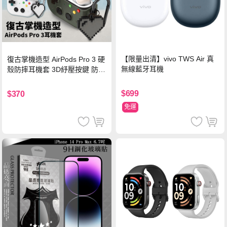
【限量出清】vivo TWS Air 真
復古掌機造型 AirPods Pro 3 硬
無線藍牙耳機
殼防摔耳機套 3D紓壓按鍵 防開
鎖扣 附心形掛勾(懷舊灰)
$699
$370
免運