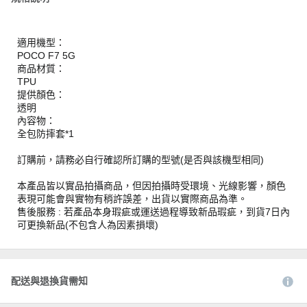
適用機型：
POCO F7 5G
商品材質：
TPU
提供顏色：
透明
內容物：
全包防摔套*1
訂購前，請務必自行確認所訂購的型號(是否與該機型相同)
本產品皆以實品拍攝商品，但因拍攝時受環境、光線影響，顏色
表現可能會與實物有稍許誤差，出貨以實際商品為準。
售後服務 : 若產品本身瑕疵或運送過程導致新品瑕疵，到貨7日內
可更換新品(不包含人為因素損壞)
配送與退換貨需知