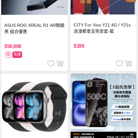
CITY For Vivo Y21 4G / Y21s
ASUS ROG XREAL R1 AR眼鏡
浪漫都會支架皮套-藍
黑 組合優惠
$399
$58,998
贈
免運