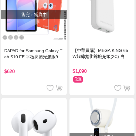
售完，補貨中
【中華員購】MEGA KING 65
DAPAD for Samsung Galaxy T
W超薄氮化鎵旅充頭(2C) 白
ab S10 FE 平板高透光滿版9H
鋼化玻璃保護貼
$1,090
$620
免運