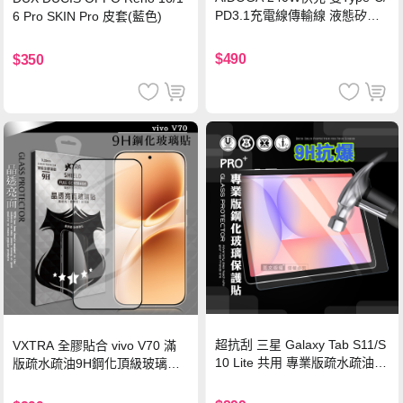
PD3.1充電線傳輸線 液態矽膠
6 Pro SKIN Pro 皮套(藍色)
硅膠 2M 支援iPhone17/安卓/手
機/平板/筆電
$490
$350
超抗刮 三星 Galaxy Tab S11/S
VXTRA 全膠貼合 vivo V70 滿
10 Lite 共用 專業版疏水疏油9
版疏水疏油9H鋼化頂級玻璃貼
H鋼化玻璃膜 平板玻璃貼
保護貼(黑)