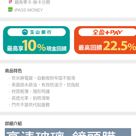
銀角零卡-無卡分期
iPASS MONEY
商品特色
．奈米靜電膜，自動吸附牢固不脫落
．表面疏水疏油，有效防油汙，抗指紋
．材質輕薄，隱形呵護
．高透光率，拍照清晰
．門市不提供代貼服務
詳細介紹