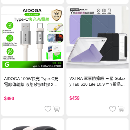
VXTRA 軍事防摔級 三星 Galax
AIDOGA 100W快充 Type-C充
y Tab S10 Lite 10.9吋 Y折晶透
電線傳輸線 液態矽膠硅膠 2M
背蓋立架皮套 含筆槽(經典黑)
支援iPhone17/安卓/手機/平板
$459
$490