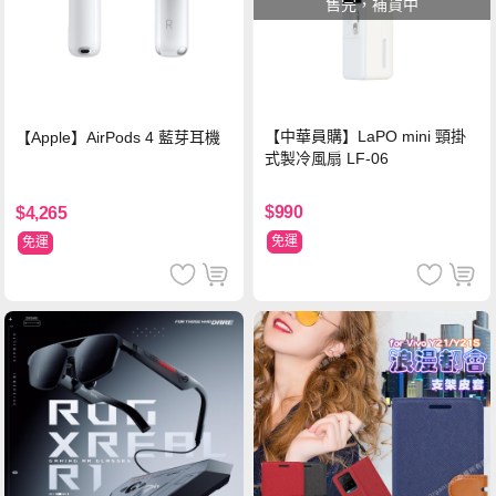
售完，補貨中
【中華員購】LaPO mini 頸掛
【Apple】AirPods 4 藍芽耳機
式製冷風扇 LF-06
$990
$4,265
免運
免運