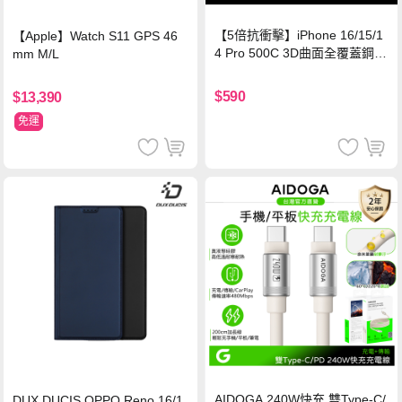
【5倍抗衝擊】iPhone 16/15/1
【Apple】Watch S11 GPS 46
4 Pro 500C 3D曲面全覆蓋鋼化
mm M/L
玻璃貼 0.5mm極窄邊框 防指紋
保護貼
$590
$13,390
免運
AIDOGA 240W快充 雙Type-C/
DUX DUCIS OPPO Reno 16/1