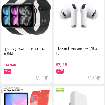
【Apple】AirPods Pro (第 3
【Apple】Watch S11 LTE 42m
代)
m S/M
$7,115
$14,946
免運
免運