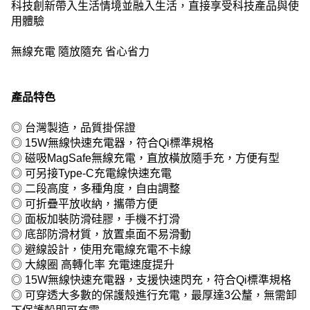
科技創新帶入生活情境並融入生活，直接享受科技產品與使
用體驗
無線充電 隨放隨充 省心省力
產品特色
◎ 台灣製造，品質掛保證
◎ 15W無線快速充電器，符合Qi標準規格
◎ 磁吸MagSafe無線充電，直放橫放隨手充，方便有型
◎ 可另接Type-C充電線快速充電
◎ 二段高度，多種角度，自由調整
◎ 可折疊平放收納，攜帶方便
◎ 面板加裝防滑硅膠，手機不打滑
◎ 底部防滑材質，放置桌面不易滑動
◎ 避線設計，使用充電線充電不卡線
◎ 大線圈 高轉化率 充電速度提升
◎ 15W無線快速充電器，支援快速閃充，符合Qi標準規格
◎ 可穿透大多數的保護殼進行充電，最厚達3公釐，無需卸