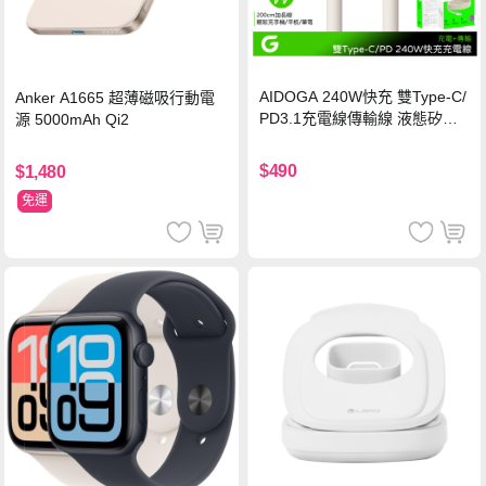
AIDOGA 240W快充 雙Type-C/
Anker A1665 超薄磁吸行動電
PD3.1充電線傳輸線 液態矽膠
源 5000mAh Qi2
硅膠 2M 支援iPhone17/安卓/手
機/平板/筆電
$490
$1,480
免運