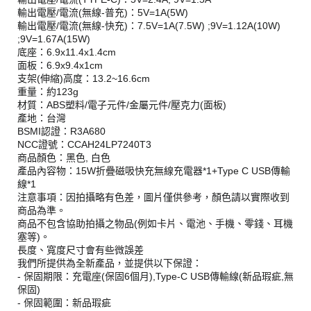
輸出電壓/電流(無線-普充)：5V=1A(5W)
輸出電壓/電流(無線-快充)：7.5V=1A(7.5W) ;9V=1.12A(10W)
;9V=1.67A(15W)
底座：6.9x11.4x1.4cm
面板：6.9x9.4x1cm
支架(伸縮)高度：13.2~16.6cm
重量：約123g
材質：ABS塑料/電子元件/金屬元件/壓克力(面板)
產地：台灣
BSMI認證：R3A680
NCC證號：CCAH24LP7240T3
商品顏色：黑色, 白色
產品內容物：15W折疊磁吸快充無線充電器*1+Type C USB傳輸
線*1
注意事項：因拍攝略有色差，圖片僅供參考，顏色請以實際收到
商品為準。
商品不包含協助拍攝之物品(例如卡片、電池、手機、零錢、耳機
塞等)。
長度、寬度尺寸會有些微誤差
我們所提供為全新產品，並提供以下保證：
- 保固期限：充電座(保固6個月),Type-C USB傳輸線(新品瑕疵,無
保固)
- 保固範圍：新品瑕疵