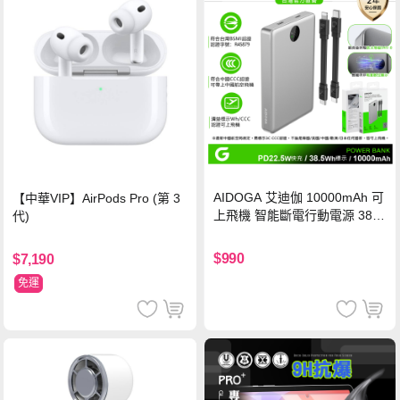
AIDOGA 艾迪伽 10000mAh 可
【中華VIP】AirPods Pro (第 3
上飛機 智能斷電行動電源 38.5
代)
Wh PD雙向快充充電線 鈦銀 台
灣BSMI/中國CCC/歐美CE/FCC
$990
$7,190
認證
免運