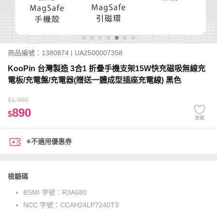
商品編號：1380874 | UA2500007358
KooPin 台灣製造 3合1 折疊手機支架15W快充磁吸無線充
電板/充電盤/充電器(贈送一體成型插座充電線) 黑色
1,980
$
890
$
收藏
※不適用優惠券
檢驗碼
BSMI 字號：
R3A680
NCC 字號：
CCAH24LP7240T3