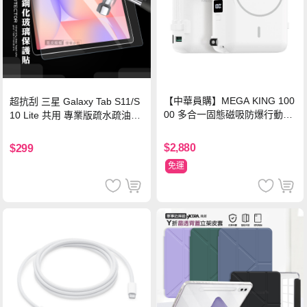
【中華員購】MEGA KING 100
超抗刮 三星 Galaxy Tab S11/S
00 多合一固態磁吸防爆行動電
10 Lite 共用 專業版疏水疏油9H
源 冰曜白
鋼化玻璃膜 平板玻璃貼
$2,880
$299
免運