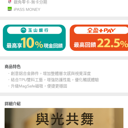
銀角零卡-無卡分期
iPASS MONEY
商品特色
．創意鋁合金飾件，增加整體層次感與視覺深度
．結合TPU雙料工藝，增強防護性能，優化觸感體驗
．升級MagSafe磁吸，便捷更穩固
詳細介紹