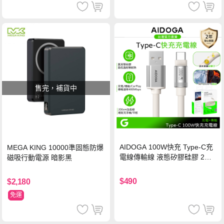
售完，補貨中
AIDOGA 100W快充 Type-C充
MEGA KING 10000準固態防爆
電線傳輸線 液態矽膠硅膠 2M
磁吸行動電源 暗影黑
支援iPhone17/安卓/手機/平板
$490
$2,180
免運