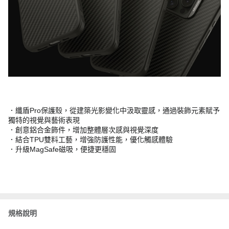
．纖盾Pro保護殼，從建築光影變化中汲取靈感，通過裝飾元素賦予
獨特的視覺與藝術表現
．創意鋁合金飾件，增加整體層次感與視覺深度
．結合TPU雙料工藝，增強防護性能，優化觸感體驗
．升級MagSafe磁吸，便捷更穩固
規格說明