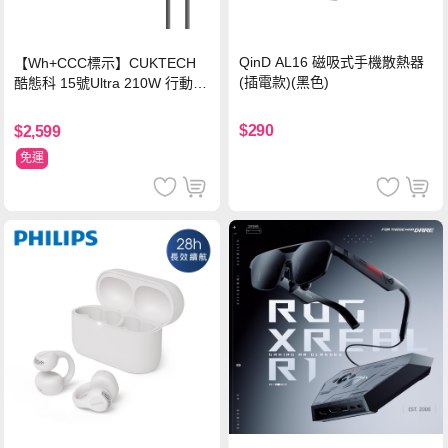
QinD AL16 磁吸式手機散熱器
【Wh+CCC標示】CUKTECH
(插電款)(黑色)
酷態科 15號Ultra 210W 行動電
源 20000mAh (PB200U) -灰色
$290
$2,599
免運