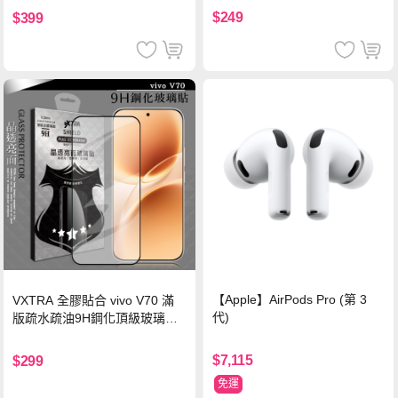
$249
$399
【Apple】AirPods Pro (第 3
VXTRA 全膠貼合 vivo V70 滿
代)
版疏水疏油9H鋼化頂級玻璃貼
保護貼(黑)
$7,115
$299
免運