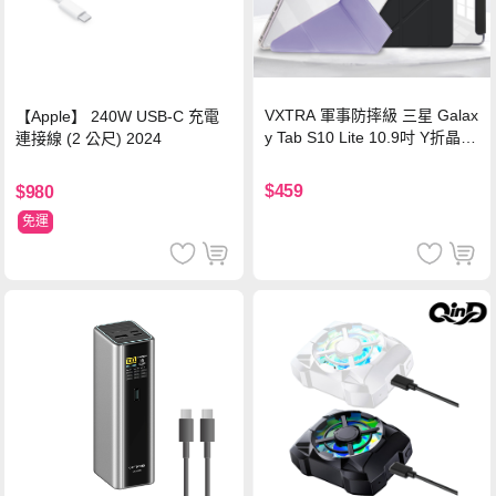
VXTRA 軍事防摔級 三星 Galax
【Apple】 240W USB-C 充電
y Tab S10 Lite 10.9吋 Y折晶透
連接線 (2 公尺) 2024
背蓋立架皮套 含筆槽(經典黑)
$459
$980
免運