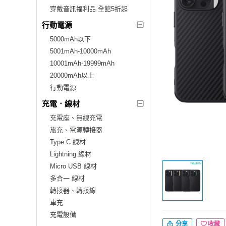
穿戴音訊福利品 全館5折起
行動電源
5000mAh以下
5001mAh-10000mAh
10001mAh-19999mAh
20000mAh以上
行動電源
充電．線材
充電座、無線充電
旅充、電源轉接器
Type C 線材
Lightning 線材
Micro USB 線材
多合一 線材
轉接器、轉接線
車充
充電設備
分享
收藏