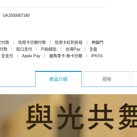
︱
UA2500007180
次付款
︱
信用卡分期付款
︱
信用卡紅利折抵
︱
神腦門
y付款
︱
街口支付
︱
Pi拍錢包
︱
台灣Pay
︱
全盈
全支付
︱
Apple Pay
︱
銀角零卡-無卡分期
︱
iPASS
商品介紹
規格