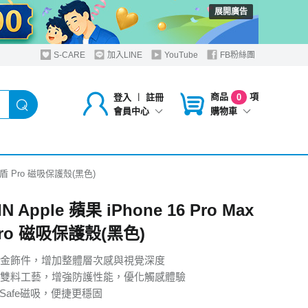
展開廣告
S-CARE
加入LINE
YouTube
FB粉絲團
商品
項
登入
︱
註冊
0
購物車
會員中心
ax 纖盾 Pro 磁吸保護殼(黑色)
IN Apple 蘋果 iPhone 16 Pro Max
ro 磁吸保護殼(黑色)
金飾件，增加整體層次感與視覺深度
U雙料工藝，增強防護性能，優化觸感體驗
Safe磁吸，便捷更穩固