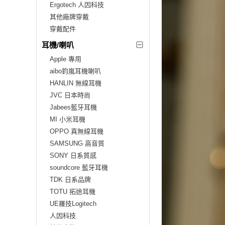
Ergotech 人因科技
其他廠牌穿戴
穿戴配件
耳機/喇叭
Apple 專用
aibo鈞嵐耳機喇叭
HANLIN 無線耳機
JVC 日本時尚
Jabees藍牙耳機
MI 小米耳機
OPPO 真無線耳機
SAMSUNG 高音質
SONY 日系質感
soundcore 藍牙耳機
TDK 日系品牌
TOTU 拓途耳機
UE羅技Logitech
人因科技