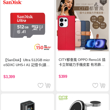
CITY都會風 OPPO Reno16 插
【SanDisk】Ultra 512GB micr
卡立架磁力手機皮套 有吊飾孔
oSDXC UHS-I A1 記憶卡(讀取
(奢華紅)
達150MB/s)
$399
$3,399