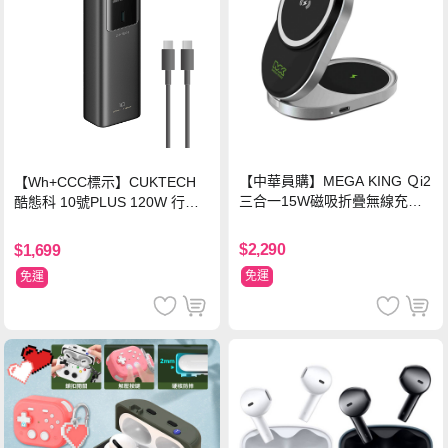
【中華員購】MEGA KING Ｑi2
【Wh+CCC標示】CUKTECH
三合一15W磁吸折疊無線充電
酷態科 10號PLUS 120W 行動
支架 黑
電源 15000mAh (PB150P)-黑
色
$2,290
$1,699
免運
免運