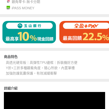
銀角零卡-無卡分期
iPASS MONEY
商品特色
高透光硬背板｜高彈性TPU邊框｜拆裝機好方便
Y折+三折多種觀看角度，隨心所欲，內置筆槽
加強防護氣囊保護，有效減緩衝擊
詳細介紹