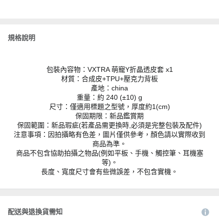
規格說明
包裝內容物：VXTRA 萌寵Y折晶透皮套 x1
材質：合成皮+TPU+壓克力背板
產地：china
重量：約 240 (±10) g
尺寸：僅適用標題之型號，厚度約1(cm)
保固期限：新品鑑賞期
保固範圍：新品瑕疵(若產品需更換時,必須是完整包裝及配件)
注意事項：因拍攝略有色差，圖片僅供參考，顏色請以實際收到
商品為準。
商品不包含協助拍攝之物品(例如平板、手機、觸控筆、耳機塞
等)。
長度、寬度尺寸會有些微誤差，不包含實機。
配送與退換貨需知