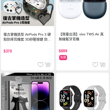
【限量出清】vivo TWS Air 真
復古掌機造型 AirPods Pro 3 硬
無線藍牙耳機
殼防摔耳機套 3D紓壓按鍵 防開
鎖扣 附心形掛勾(懷舊灰)
$699
$370
免運