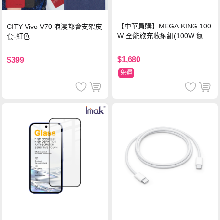
【中華員購】MEGA KING 100
CITY Vivo V70 浪漫都會支架皮
W 全能旅充收納組(100W 氮化
套-紅色
鎵旅充頭 +100W高速充電線附
萬國轉接器)
$1,680
$399
免運