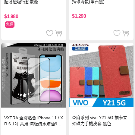
指環滑鼠(曜石黑)
超薄磁吸行動電源
$1,290
$1,980
免運
亞麻系列 vivo Y21 5G 插卡立
VXTRA 全膠貼合 iPhone 11 / X
架磁力手機皮套 黑色
R 6.1吋 共用 滿版疏水疏油9H
鋼化頂級玻璃膜(黑)