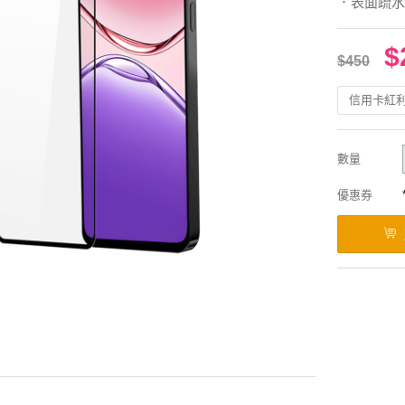
．表面疏水
$
$450
信用卡紅
數量
優惠券