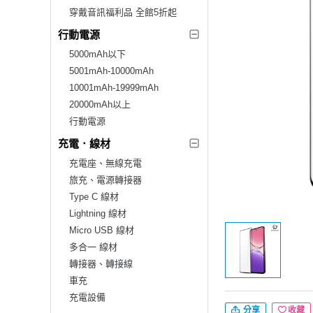
穿戴音訊福利品 全館5折起
行動電源
5000mAh以下
5001mAh-10000mAh
10001mAh-19999mAh
20000mAh以上
行動電源
充電．線材
充電座、無線充電
旅充、電源轉接器
Type C 線材
Lightning 線材
Micro USB 線材
多合一 線材
轉接器、轉接線
車充
充電設備
分享
收藏