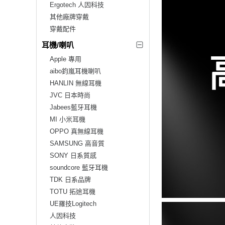
Ergotech 人因科技
其他廠牌穿戴
穿戴配件
耳機/喇叭
Apple 專用
aibo鈞嵐耳機喇叭
HANLIN 無線耳機
JVC 日本時尚
Jabees藍牙耳機
MI 小米耳機
OPPO 真無線耳機
SAMSUNG 高音質
SONY 日系質感
soundcore 藍牙耳機
TDK 日系品牌
TOTU 拓途耳機
UE羅技Logitech
人因科技