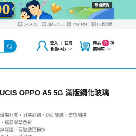
展開廣告
S-CARE
加入LINE
YouTube
FB粉絲團
商品
項
登入
︱
註冊
0
購物車
會員中心
DUCIS OPPO A5 5G 滿版鋼化玻璃
玻璃材質，耐磨耐劃，鏡面觸感，靈敏觸控
，還原螢幕色彩
無延遲，玩遊戲更暢快