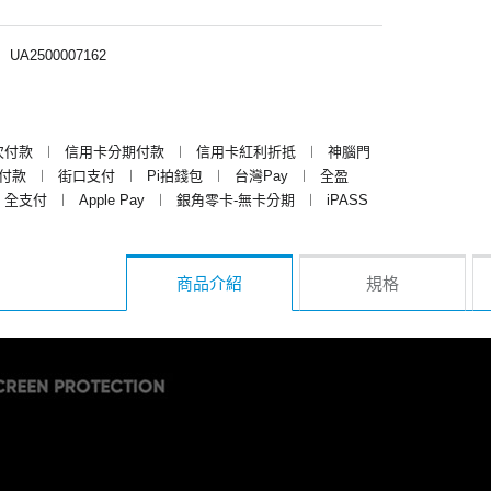
︱
UA2500007162
次付款
︱
信用卡分期付款
︱
信用卡紅利折抵
︱
神腦門
y付款
︱
街口支付
︱
Pi拍錢包
︱
台灣Pay
︱
全盈
全支付
︱
Apple Pay
︱
銀角零卡-無卡分期
︱
iPASS
商品介紹
規格