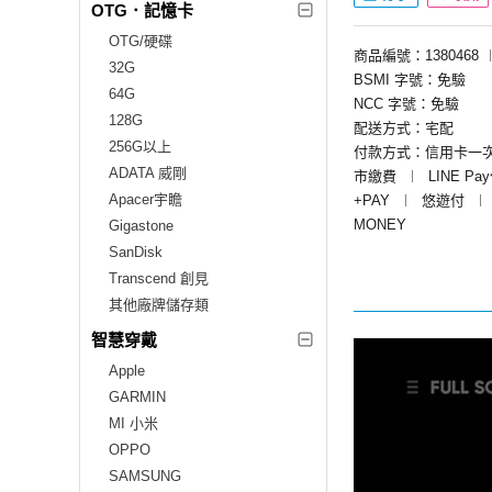
OTG．記憶卡
OTG/硬碟
商品編號：1380468
32G
BSMI 字號：免驗
64G
NCC 字號：免驗
128G
配送方式：宅配
256G以上
付款方式：信用卡一
ADATA 威剛
市繳費
︱
LINE Pa
Apacer宇瞻
+PAY
︱
悠遊付
︱
MONEY
Gigastone
SanDisk
Transcend 創見
其他廠牌儲存類
智慧穿戴
Apple
GARMIN
MI 小米
OPPO
SAMSUNG