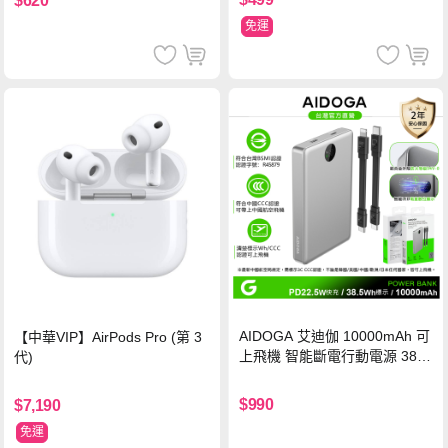
$620
免運
AIDOGA 艾迪伽 10000mAh 可
【中華VIP】AirPods Pro (第 3
上飛機 智能斷電行動電源 38.5
代)
Wh PD雙向快充充電線 鈦銀 台
灣BSMI/中國CCC/歐美CE/FCC
$990
$7,190
認證
免運