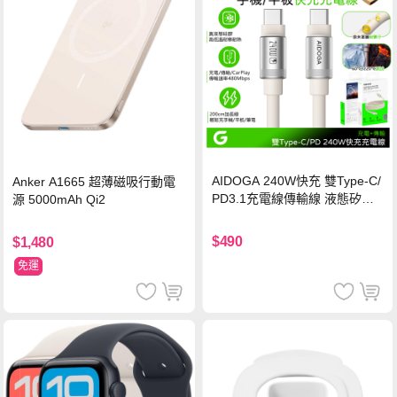
AIDOGA 240W快充 雙Type-C/
Anker A1665 超薄磁吸行動電
PD3.1充電線傳輸線 液態矽膠
源 5000mAh Qi2
硅膠 2M 支援iPhone17/安卓/手
機/平板/筆電
$490
$1,480
免運