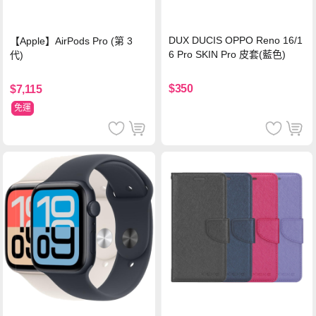
DUX DUCIS OPPO Reno 16/1
【Apple】AirPods Pro (第 3
6 Pro SKIN Pro 皮套(藍色)
代)
$350
$7,115
免運