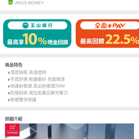
iPASS MONEY
商品特色
∎清透無暇.高清透明
∎手感舒適.軟邊磨砂.亮面順滑
∎保護射像頭.高出射像頭2MM
∎防撞耐摔.增加氣囊瓦解充擊力
∎軟硬雙倍保護
詳細介紹