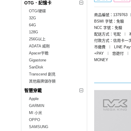
OTG．記憶卡
OTG/硬碟
商品編號：1379763
32G
BSMI 字號：免驗
64G
NCC 字號：免驗
128G
配送方式：宅配
︱
256G以上
付款方式：信用卡一
ADATA 威剛
市繳費
︱
LINE Pa
Apacer宇瞻
+PAY
︱
悠遊付
︱
MONEY
Gigastone
SanDisk
Transcend 創見
其他廠牌儲存類
智慧穿戴
Apple
GARMIN
MI 小米
OPPO
SAMSUNG