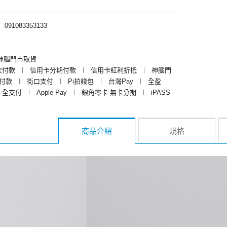
︱
091083353133
神腦門市取貨
次付款
︱
信用卡分期付款
︱
信用卡紅利折抵
︱
神腦門
y付款
︱
街口支付
︱
Pi拍錢包
︱
台灣Pay
︱
全盈
全支付
︱
Apple Pay
︱
銀角零卡-無卡分期
︱
iPASS
商品介紹
規格