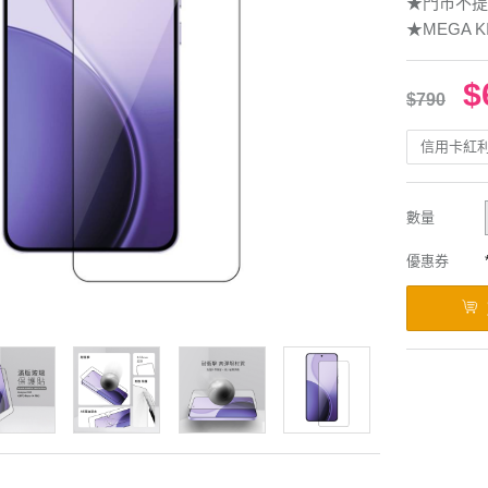
★門市不提
★MEGA K
$
$790
信用卡紅
數量
優惠券