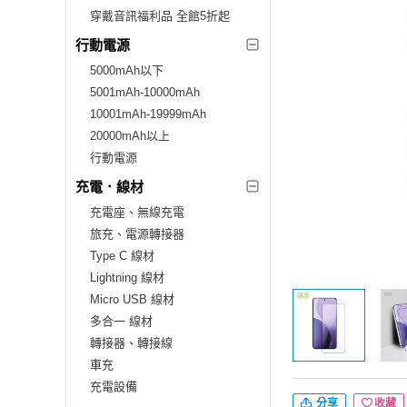
穿戴音訊福利品 全館5折起
行動電源
5000mAh以下
5001mAh-10000mAh
10001mAh-19999mAh
20000mAh以上
行動電源
充電．線材
充電座、無線充電
旅充、電源轉接器
Type C 線材
Lightning 線材
Micro USB 線材
多合一 線材
轉接器、轉接線
車充
充電設備
分享
收藏