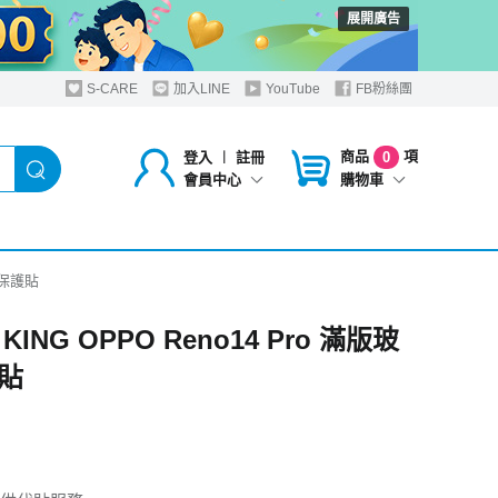
展開廣告
S-CARE
加入LINE
YouTube
FB粉絲團
商品
項
登入
︱
註冊
0
購物車
會員中心
玻璃保護貼
KING OPPO Reno14 Pro 滿版玻
貼