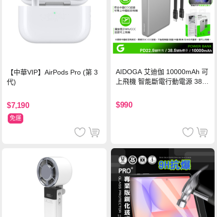
AIDOGA 艾迪伽 10000mAh 可
【中華VIP】AirPods Pro (第 3
上飛機 智能斷電行動電源 38.5
代)
Wh PD雙向快充充電線 鈦銀 台
灣BSMI/中國CCC/歐美CE/FCC
$990
$7,190
認證
免運