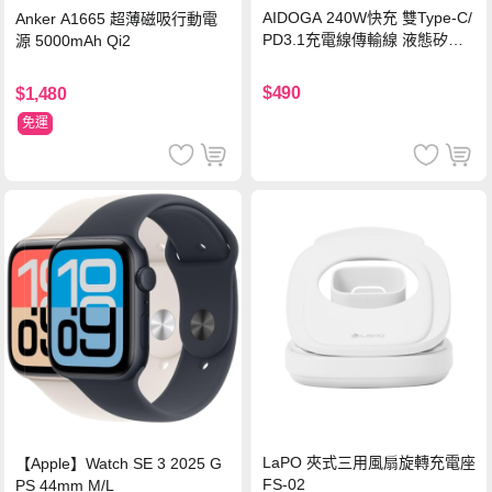
AIDOGA 240W快充 雙Type-C/
Anker A1665 超薄磁吸行動電
PD3.1充電線傳輸線 液態矽膠
源 5000mAh Qi2
硅膠 2M 支援iPhone17/安卓/手
機/平板/筆電
$490
$1,480
免運
LaPO 夾式三用風扇旋轉充電座
【Apple】Watch SE 3 2025 G
FS-02
PS 44mm M/L