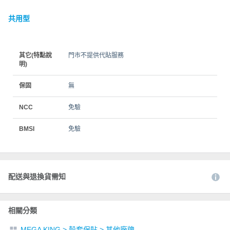
共用型
其它(特點說
門市不提供代貼服務
明)
保固
無
NCC
免驗
BMSI
免驗
配送與退換貨需知
相關分類
MEGA KING
>
殼套保貼
>
其他廠牌