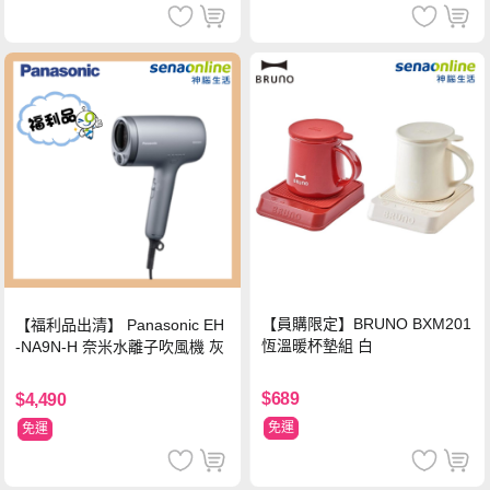
【員購限定】BRUNO BXM201
【福利品出清】 Panasonic EH
恆溫暖杯墊組 白
-NA9N-H 奈米水離子吹風機 灰
$689
$4,490
免運
免運