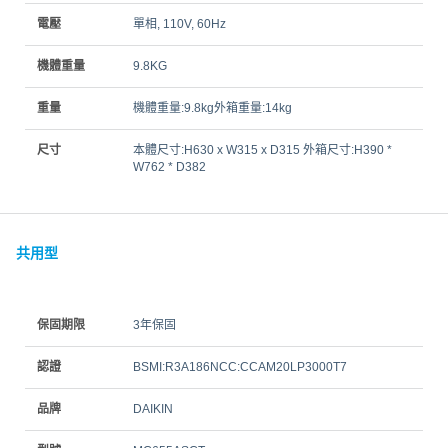
電壓
單相, 110V, 60Hz
機體重量
9.8KG
重量
機體重量:9.8kg外箱重量:14kg
尺寸
本體尺寸:H630 x W315 x D315 外箱尺寸:H390 *
W762 * D382
共用型
保固期限
3年保固
認證
BSMI:R3A186NCC:CCAM20LP3000T7
品牌
DAIKIN