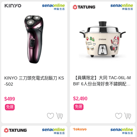
【員購限定】大同 TAC-06L-M
KINYO 三刀頭充電式刮鬍刀 KS
BIF 6人份台灣好食不鏽鋼配件
-502
電鍋
$2,490
$499
免運
免運