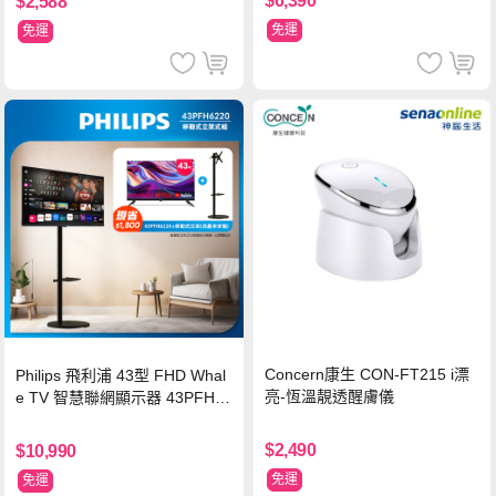
$6,390
$2,588
免運
免運
Concern康生 CON-FT215 i漂
Philips 飛利浦 43型 FHD Whal
亮-恆溫靚透醒膚儀
e TV 智慧聯網顯示器 43PFH6
220 ★立架組合(含立架安裝)
$2,490
$10,990
免運
免運