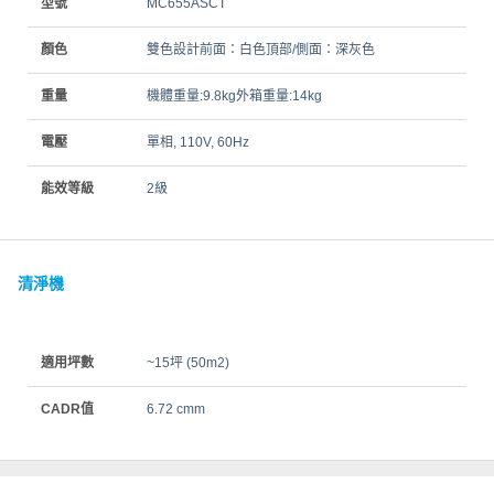
型號
MC655ASCT
顏色
雙色設計前面：白色頂部/側面：深灰色
重量
機體重量:9.8kg外箱重量:14kg
電壓
單相, 110V, 60Hz
能效等級
2級
清淨機
適用坪數
~15坪 (50m2)
CADR值
6.72 cmm