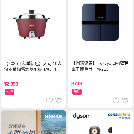
【團購優惠】 Tokuyo BMI藍芽
【2025年秋季新色】大同 10人
電子體重計 TM-213
份不鏽鋼電鍋簡配版 TAC-10L-
MCRL 莓果紅
$749
$2,999
免運
免運