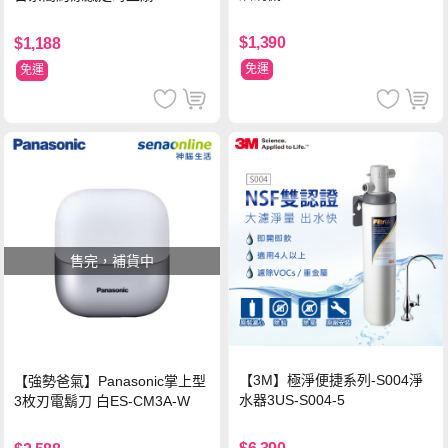
$1,390
$1,188
免運
免運
售完，補貨中
【3M】極淨便捷系列-S004淨
【強勢爸氣】Panasonic掌上型
水器3US-S004-5
3枚刃電鬍刀 白ES-CM3A-W