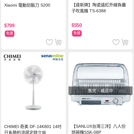
【達新牌】陶瓷遠紅外線負離
Xiaomi 電動刮鬍刀 S200
子吹風機 TS-6388
$550
$799
免運
免運
售完，補貨中
【SANLUX台灣三洋】八人份
CHIMEI 奇美 DF-14K801 14吋
烘碗機SSK-08P
日系簡約涼感定時立扇