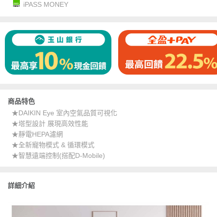
iPASS MONEY
商品特色
★DAIKIN Eye 室內空氣品質可視化
★塔型設計 展現高效性能
★靜電HEPA濾網
★全新寵物模式 & 循環模式
★智慧遠端控制(搭配D-Mobile)
詳細介紹