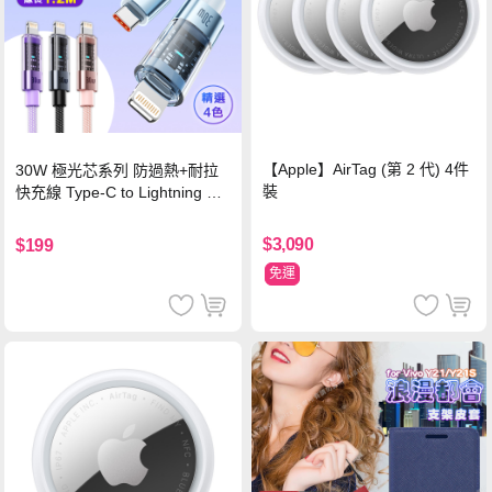
【Apple】AirTag (第 2 代) 4件
30W 極光芯系列 防過熱+耐拉
裝
快充線 Type-C to Lightning 傳
輸充電線(1.2M)黑色
$3,090
$199
免運