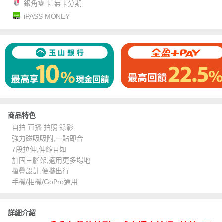
銀角零卡-無卡分期
iPASS MONEY
商品特色
自拍 直播 拍照 錄影
強力磁吸吸附,一貼即合
7段拉伸,伸縮自如
加固三腳架,適用更多場地
摺疊設計,便攜出行
手機/相機/GoPro通用
詳細介紹