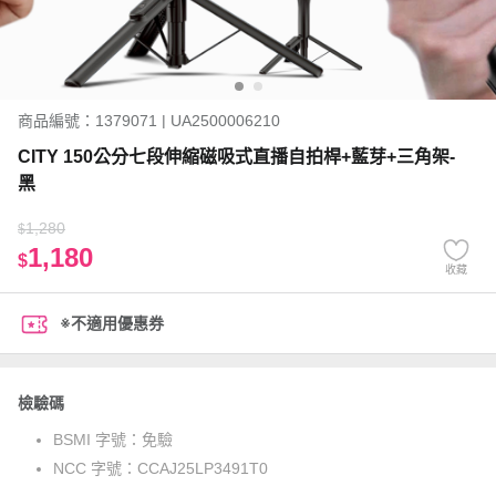
商品編號：1379071 | UA2500006210
CITY 150公分七段伸縮磁吸式直播自拍桿+藍芽+三角架-
黑
1,280
$
1,180
$
收藏
※不適用優惠券
檢驗碼
BSMI 字號：
免驗
NCC 字號：
CCAJ25LP3491T0