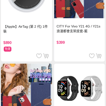
CITY For Vivo Y21 4G / Y21s
【Apple】AirTag (第 2 代) 1件
浪漫都會支架皮套-藍
裝
$399
$890
免運