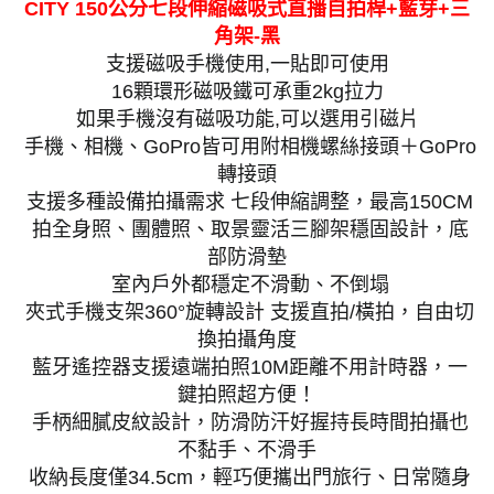
CITY 150公分七段伸縮磁吸式直播自拍桿+藍芽+三
角架-黑
支援磁吸手機使用,一貼即可使用
16顆環形磁吸鐵可承重2kg拉力
如果手機沒有磁吸功能,可以選用引磁片
手機、相機、GoPro皆可用附相機螺絲接頭＋GoPro
轉接頭
支援多種設備拍攝需求 七段伸縮調整，最高150CM
拍全身照、團體照、取景靈活三腳架穩固設計，底
部防滑墊
室內戶外都穩定不滑動、不倒塌
夾式手機支架360°旋轉設計 支援直拍/橫拍，自由切
換拍攝角度
藍牙遙控器支援遠端拍照10M距離不用計時器，一
鍵拍照超方便！
手柄細膩皮紋設計，防滑防汗好握持長時間拍攝也
不黏手、不滑手
收納長度僅34.5cm，輕巧便攜出門旅行、日常隨身