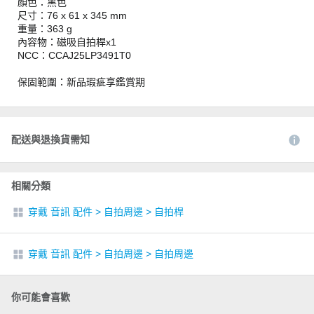
顏色：黑色
尺寸：76 x 61 x 345 mm
重量：363 g
內容物：磁吸自拍桿x1
NCC：CCAJ25LP3491T0
保固範圍：新品瑕疵享鑑賞期
配送與退換貨需知
相關分類
穿戴 音訊 配件
>
自拍周邊
>
自拍桿
穿戴 音訊 配件
>
自拍周邊
>
自拍周邊
你可能會喜歡