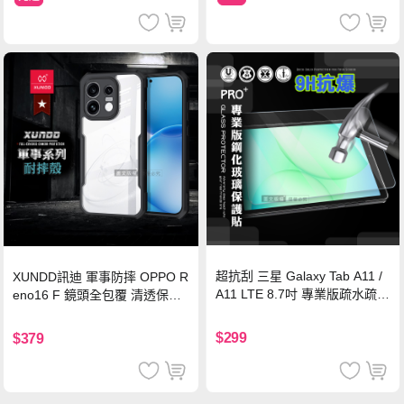
超抗刮 三星 Galaxy Tab A11 /
XUNDD訊迪 軍事防摔 OPPO R
A11 LTE 8.7吋 專業版疏水疏油
eno16 F 鏡頭全包覆 清透保護
9H鋼化玻璃膜 平板玻璃貼
殼 手機殼(夜幕黑)
$299
$379