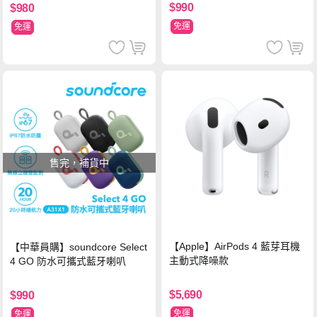
$990
$980
免運
免運
售完，補貨中
【Apple】AirPods 4 藍芽耳機
【中華員購】soundcore Select
主動式降噪款
4 GO 防水可攜式藍牙喇叭
$5,690
$990
免運
免運