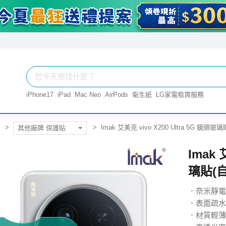
iPhone17
iPad
Mac Neo
AirPods
衛生紙
LG家電租賃服務
Imak 艾美克 vivo X200 Ultra 5G 鏡頭
其他廠牌 保護貼
Imak 
璃貼(
．奈米靜電
．表面疏水
．材質輕薄