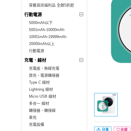
穿戴音訊福利品 全館5折起
行動電源
5000mAh以下
5001mAh-10000mAh
10001mAh-19999mAh
20000mAh以上
行動電源
充電．線材
充電座、無線充電
旅充、電源轉接器
Type C 線材
Lightning 線材
Micro USB 線材
多合一 線材
轉接器、轉接線
車充
充電設備
分享
收藏