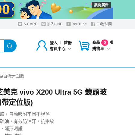
展開廣告
S-CARE
加入LINE
YouTube
FB粉絲團
商品
項
登入
︱
註冊
0
購物車
會員中心
玻璃貼(自帶定位版)
艾美克 vivo X200 Ultra 5G 鏡頭玻
自帶定位版)
膜，自動吸附牢固不脫落
疏油，有效防油汙，抗指紋
，隱形呵護