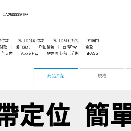
︱
UA2500006156
次付款
︱
信用卡分期付款
︱
信用卡紅利折抵
︱
神腦門
y付款
︱
街口支付
︱
Pi拍錢包
︱
台灣Pay
︱
全盈
全支付
︱
Apple Pay
︱
銀角零卡-無卡分期
︱
iPASS
商品介紹
規格