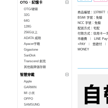
OTG．記憶卡
OTG/硬碟
商品編號：1378977
32G
BSMI 字號：免驗
64G
NCC 字號：免驗
128G
配送方式：宅配
256G以上
付款方式：信用卡一
ADATA 威剛
市繳費
︱
LINE Pa
Apacer宇瞻
+PAY
︱
悠遊付
︱
MONEY
Gigastone
SanDisk
Transcend 創見
其他廠牌儲存類
智慧穿戴
Apple
GARMIN
MI 小米
OPPO
SAMSUNG