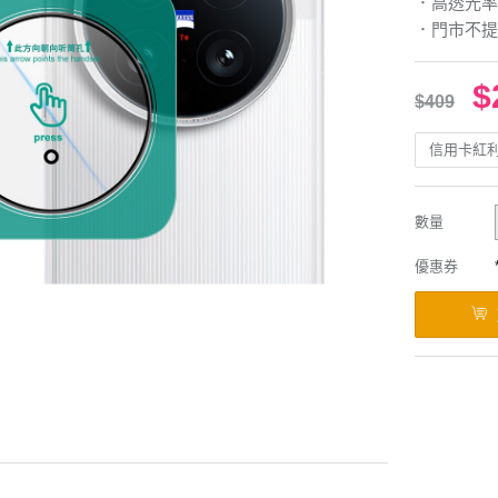
．高透光率
．門市不提
$
$409
信用卡紅
數量
優惠券