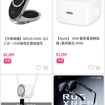
【Apple】 40W 動態電源轉接
【中華員購】MEGA KING Ｑi2
器 (最高輸出 60W)
三合一15W磁吸折疊無線充電
支架 黑
$1,290
$2,290
免運
免運