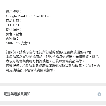
適用機型：
Google Pixel 10 / Pixel 10 Pro
商品材質：
TPU+PU
提供顏色：
黑色、藍色
內容物：
SKIN Pro 皮套*1
訂購前，請務必自行確認所訂購的型號(是否與該機型相同)
本產品皆以實品拍攝商品，但因拍攝時受環境、光線影響，顏色
表現可能會與實物有稍許誤差，出貨以實際商品為準。
售後服務 : 若產品本身瑕疵或運送過程導致新品瑕疵，到貨7日內
可更換新品(不包含人為因素損壞)
配送與退換貨需知