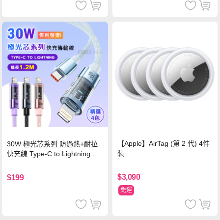
【Apple】AirTag (第 2 代) 4件
30W 極光芯系列 防過熱+耐拉
裝
快充線 Type-C to Lightning 傳
輸充電線(1.2M)黑色
$3,090
$199
免運