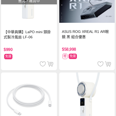
售完，補貨中
ASUS ROG XREAL R1 AR眼
【中華員購】LaPO mini 頸掛
鏡 黑 組合優惠
式製冷風扇 LF-06
$58,998
$990
贈
免運
免運