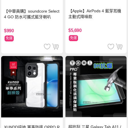
【Apple】AirPods 4 藍芽耳機
【中華員購】soundcore Select
主動式降噪款
4 GO 防水可攜式藍牙喇叭
$5,690
$990
免運
免運
超抗刮 三星 Galaxy Tab A11 /
XUNDD訊迪 軍事防摔 OPPO R