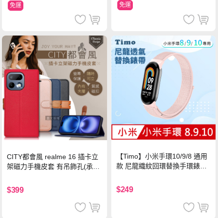
免運
免運
【Timo】小米手環10/9/8 通用
CITY都會風 realme 16 插卡立
款 尼龍織紋回環替換手環錶帶-
架磁力手機皮套 有吊飾孔(承諾
珍珠粉
黑)
$249
$399