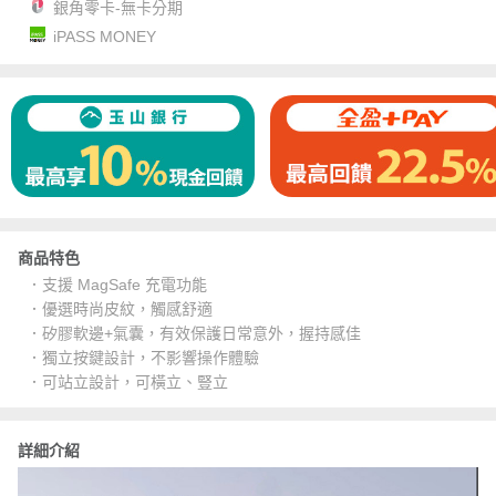
銀角零卡-無卡分期
iPASS MONEY
商品特色
．支援 MagSafe 充電功能
．優選時尚皮紋，觸感舒適
．矽膠軟邊+氣囊，有效保護日常意外，握持感佳
．獨立按鍵設計，不影響操作體驗
．可站立設計，可橫立、豎立
詳細介紹