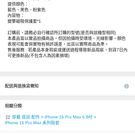
提供顏色：
藍色、黑色、粉紫色
內容物：
變擎磁吸保護套*1
訂購前，請務必自行確認所訂購的型號(是否與該機型相同)
本產品皆以實品拍攝商品，但因拍攝時受環境、光線影響，顏色
表現可能會與實物有稍許誤差，出貨以實際商品為準。
售後服務 : 若產品本身瑕疵或運送過程導致新品瑕疵，到貨7日內
可更換新品(不包含人為因素損壞)
配送與退換貨需知
相關分類
穿戴 音訊 配件
>
iPhone 16 Pro Max 6.9吋
>
iPhone 16 Pro Max 系列殼套