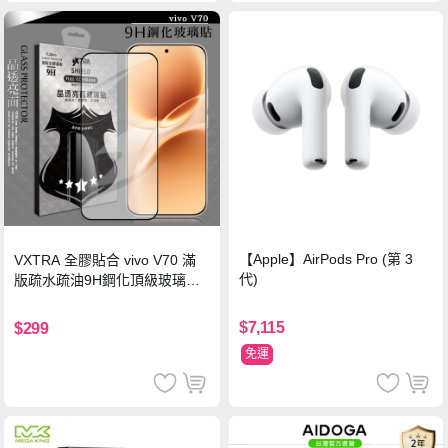
【Apple】AirPods Pro (第 3
VXTRA 全膠貼合 vivo V70 滿
代)
版疏水疏油9H鋼化頂級玻璃貼
保護貼(黑)
$7,115
$299
免運