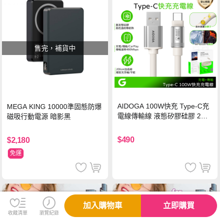
售完，補貨中
AIDOGA 100W快充 Type-C充
MEGA KING 10000準固態防爆
電線傳輸線 液態矽膠硅膠 2M
磁吸行動電源 暗影黑
支援iPhone17/安卓/手機/平板
$490
$2,180
免運
加入購物車
立即購買
收藏清單
瀏覽紀錄