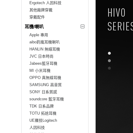
Ergotech 人因科技
其他廠牌穿戴
穿戴配件
耳機/喇叭
Apple 專用
aibo鈞嵐耳機喇叭
HANLIN 無線耳機
JVC 日本時尚
Jabees藍牙耳機
MI 小米耳機
OPPO 真無線耳機
SAMSUNG 高音質
SONY 日系質感
soundcore 藍牙耳機
TDK 日系品牌
TOTU 拓途耳機
UE羅技Logitech
人因科技