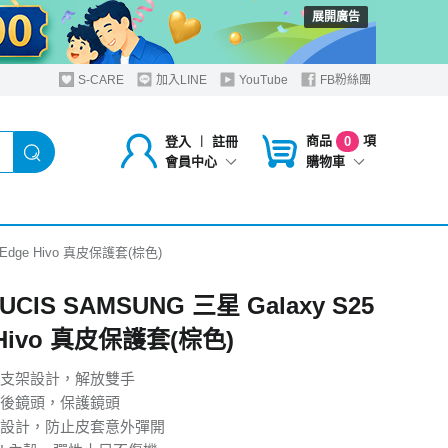
展開廣告
S-CARE
加入LINE
YouTube
FB粉絲團
商品
項
登入
︱
註冊
0
購物車
會員中心
5 Edge Hivo 真皮保護套(棕色)
UCIS SAMSUNG 三星 Galaxy S25
 Hivo 真皮保護套(棕色)
支架設計，解放雙手
後鏡頭，保護鏡頭
設計，防止皮套意外彈開