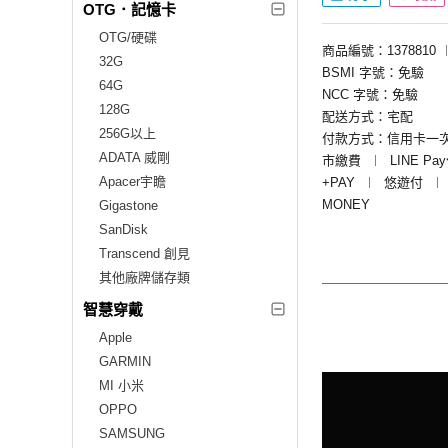
OTG．記憶卡
OTG/硬碟
商品編號：1378810
32G
BSMI 字號：免驗
64G
NCC 字號：免驗
128G
配送方式：宅配
256G以上
付款方式：信用卡一
ADATA 威剛
市繳費
︱
LINE Pa
Apacer宇瞻
+PAY
︱
悠遊付
︱
MONEY
Gigastone
SanDisk
Transcend 創見
其他廠牌儲存類
智慧穿戴
Apple
GARMIN
MI 小米
OPPO
SAMSUNG