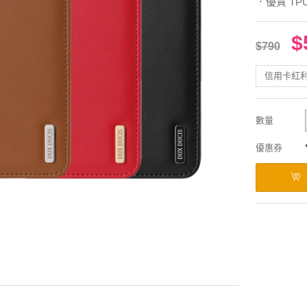
．優質 T
$
$790
信用卡紅
數量
優惠券