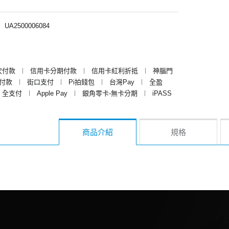
︱
UA2500006084
次付款
︱
信用卡分期付款
︱
信用卡紅利折抵
︱
神腦門
y付款
︱
街口支付
︱
Pi拍錢包
︱
台灣Pay
︱
全盈
全支付
︱
Apple Pay
︱
銀角零卡-無卡分期
︱
iPASS
商品介紹
規格