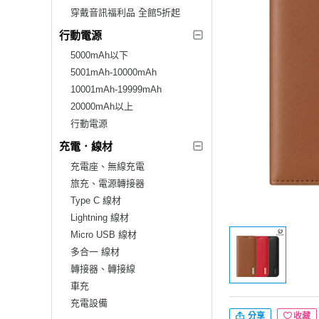
穿戴音訊福利品 全館5折起
行動電源
5000mAh以下
5001mAh-10000mAh
10001mAh-19999mAh
20000mAh以上
行動電源
充電．線材
充電座、無線充電
旅充、電源轉接器
Type C 線材
Lightning 線材
Micro USB 線材
多合一 線材
轉接器、轉接線
車充
充電設備
分享
收藏