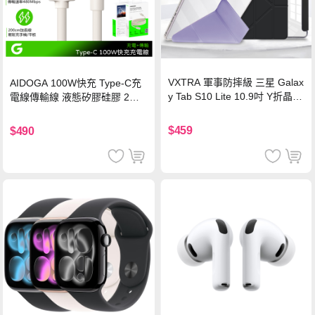
VXTRA 軍事防摔級 三星 Galax
AIDOGA 100W快充 Type-C充
y Tab S10 Lite 10.9吋 Y折晶透
電線傳輸線 液態矽膠硅膠 2M
背蓋立架皮套 含筆槽(經典黑)
支援iPhone17/安卓/手機/平板
$459
$490