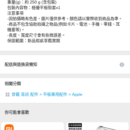
重量(g)：約 250 g (含包裝)
包裝內容物：極優平板殼套x1
注意事項
-因拍攝略有色差，圖片僅供參考，顏色請以實際收到商品為準。
-商品不包含協助拍攝之物品(例如卡片、電池、手機、零錢、耳
機塞等)。
-長度、寬度尺寸會有些微誤差。
保固範圍：新品瑕疵享鑑賞期
配送與退換貨需知
相關分類
穿戴 音訊 配件
>
平板專用配件
>
Apple
你可能會喜歡